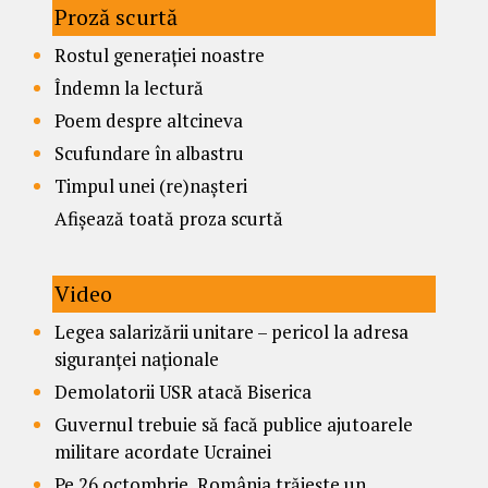
Proză scurtă
Rostul generației noastre
Îndemn la lectură
Poem despre altcineva
Scufundare în albastru
Timpul unei (re)nașteri
Afișează toată proza scurtă
Video
Legea salarizării unitare – pericol la adresa
siguranței naționale
Demolatorii USR atacă Biserica
Guvernul trebuie să facă publice ajutoarele
militare acordate Ucrainei
Pe 26 octombrie, România trăiește un