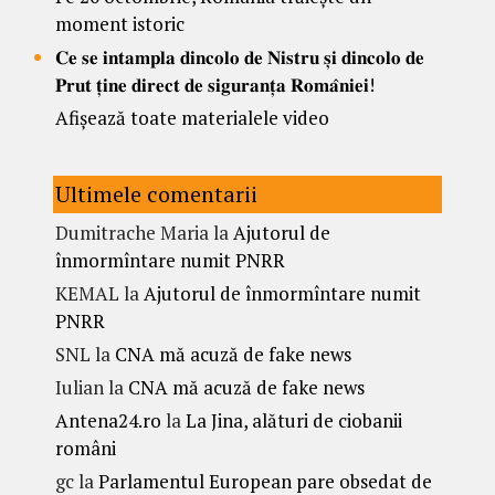
moment istoric
𝐂𝐞 𝐬𝐞 𝐢𝐧𝐭𝐚𝐦𝐩𝐥𝐚 𝐝𝐢𝐧𝐜𝐨𝐥𝐨 𝐝𝐞 𝐍𝐢𝐬𝐭𝐫𝐮 𝐬̦𝐢 𝐝𝐢𝐧𝐜𝐨𝐥𝐨 𝐝𝐞
𝐏𝐫𝐮𝐭 𝐭̦𝐢𝐧𝐞 𝐝𝐢𝐫𝐞𝐜𝐭 𝐝𝐞 𝐬𝐢𝐠𝐮𝐫𝐚𝐧𝐭̦𝐚 𝐑𝐨𝐦𝐚̂𝐧𝐢𝐞𝐢!
Afișează toate materialele video
Ultimele comentarii
Dumitrache Maria
la
Ajutorul de
înmormîntare numit PNRR
KEMAL
la
Ajutorul de înmormîntare numit
PNRR
SNL
la
CNA mă acuză de fake news
Iulian
la
CNA mă acuză de fake news
Antena24.ro
la
La Jina, alături de ciobanii
români
gc
la
Parlamentul European pare obsedat de