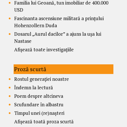
Familia lui Geoană, tun imobiliar de 400.000
USD
Fascinanta ascensiune militară a prințului
Hohenzollern Duda
Dosarul „Aurul dacilor” a ajuns la ușa lui
Nastase
Afișează toate investigațiile
Proză scurtă
Rostul generației noastre
Îndemn la lectură
Poem despre altcineva
Scufundare în albastru
Timpul unei (re)nașteri
Afișează toată proza scurtă