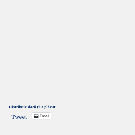
Distribuie dacă ți-a plăcut:
Tweet
Email