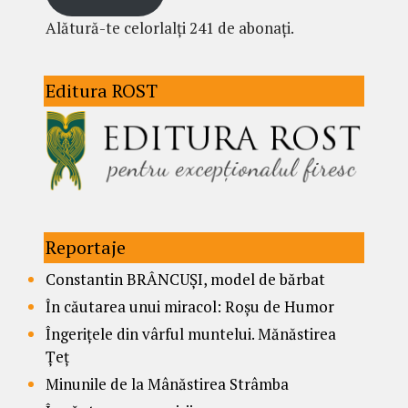
Alătură-te celorlalți 241 de abonați.
Editura ROST
Reportaje
Constantin BRÂNCUȘI, model de bărbat
În căutarea unui miracol: Roșu de Humor
Îngerițele din vârful muntelui. Mănăstirea
Țeț
Minunile de la Mânăstirea Strâmba