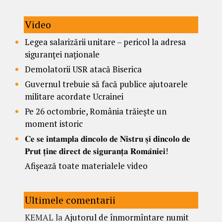
Video
Legea salarizării unitare – pericol la adresa
siguranței naționale
Demolatorii USR atacă Biserica
Guvernul trebuie să facă publice ajutoarele
militare acordate Ucrainei
Pe 26 octombrie, România trăiește un
moment istoric
𝐂𝐞 𝐬𝐞 𝐢𝐧𝐭𝐚𝐦𝐩𝐥𝐚 𝐝𝐢𝐧𝐜𝐨𝐥𝐨 𝐝𝐞 𝐍𝐢𝐬𝐭𝐫𝐮 𝐬̦𝐢 𝐝𝐢𝐧𝐜𝐨𝐥𝐨 𝐝𝐞
𝐏𝐫𝐮𝐭 𝐭̦𝐢𝐧𝐞 𝐝𝐢𝐫𝐞𝐜𝐭 𝐝𝐞 𝐬𝐢𝐠𝐮𝐫𝐚𝐧𝐭̦𝐚 𝐑𝐨𝐦𝐚̂𝐧𝐢𝐞𝐢!
Afișează toate materialele video
Ultimele comentarii
KEMAL
la
Ajutorul de înmormîntare numit