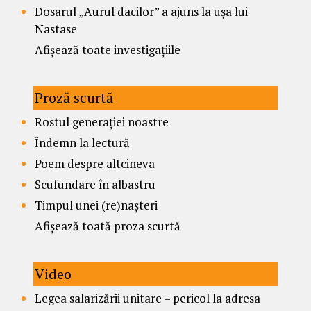
Dosarul „Aurul dacilor” a ajuns la ușa lui
Nastase
Afișează toate investigațiile
Proză scurtă
Rostul generației noastre
Îndemn la lectură
Poem despre altcineva
Scufundare în albastru
Timpul unei (re)nașteri
Afișează toată proza scurtă
Video
Legea salarizării unitare – pericol la adresa