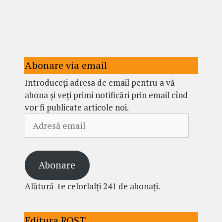
Abonare via email
Introduceți adresa de email pentru a vă
abona și veți primi notificări prin email cînd
vor fi publicate articole noi.
Adresă
email
Abonare
Alătură-te celorlalți 241 de abonați.
Editura ROST