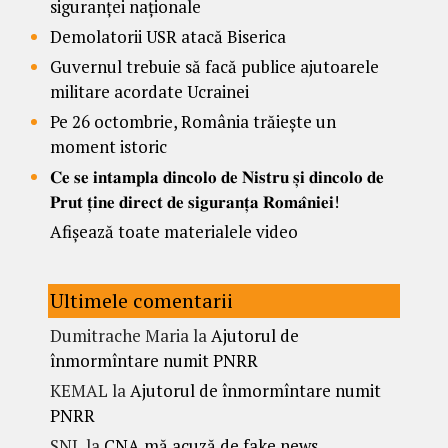
siguranței naționale
Demolatorii USR atacă Biserica
Guvernul trebuie să facă publice ajutoarele
militare acordate Ucrainei
Pe 26 octombrie, România trăiește un
moment istoric
𝐂𝐞 𝐬𝐞 𝐢𝐧𝐭𝐚𝐦𝐩𝐥𝐚 𝐝𝐢𝐧𝐜𝐨𝐥𝐨 𝐝𝐞 𝐍𝐢𝐬𝐭𝐫𝐮 𝐬̦𝐢 𝐝𝐢𝐧𝐜𝐨𝐥𝐨 𝐝𝐞
𝐏𝐫𝐮𝐭 𝐭̦𝐢𝐧𝐞 𝐝𝐢𝐫𝐞𝐜𝐭 𝐝𝐞 𝐬𝐢𝐠𝐮𝐫𝐚𝐧𝐭̦𝐚 𝐑𝐨𝐦𝐚̂𝐧𝐢𝐞𝐢!
Afișează toate materialele video
Ultimele comentarii
Dumitrache Maria
la
Ajutorul de
înmormîntare numit PNRR
KEMAL
la
Ajutorul de înmormîntare numit
PNRR
SNL
la
CNA mă acuză de fake news