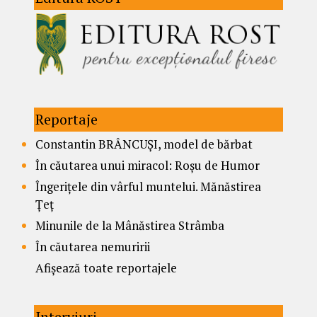
Reportaje
Constantin BRÂNCUȘI, model de bărbat
În căutarea unui miracol: Roșu de Humor
Îngerițele din vârful muntelui. Mănăstirea
Țeț
Minunile de la Mânăstirea Strâmba
În căutarea nemuririi
Afișează toate reportajele
Interviuri