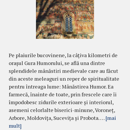
Pe plaiurile bucovinene, la câțiva kilometri de
orașul Gura Humorului, se află una dintre
splendidele mânăstiri medievale care au făcut
din aceste meleaguri un reper de spi­ritualitate
pentru întreaga lume: Mânăstirea Hu­mor. Ea
farmecă, înainte de toate, prin frescele care îi
împodobesc zidurile exterioare și interiorul,
ase­meni celorlalte biserici-minune, Voroneț,
Ar­bore, Moldovița, Sucevița și Probota. …
[mai
mult]