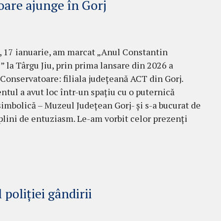
oare ajunge în Gorj
 17 ianuarie, am marcat „Anul Constantin
” la Târgu Jiu, prin prima lansare din 2026 a
 Conservatoare: filiala județeană ACT din Gorj.
tul a avut loc într-un spațiu cu o puternică
simbolică – Muzeul Județean Gorj- și s-a bucurat de
plini de entuziasm. Le-am vorbit celor prezenți
 poliției gândirii