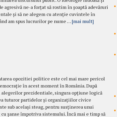
inarea discursului public. O ideologie hidoasă și
e agresivă ne-a forțat să rostim în șoaptă adevăruri
tale și să ne alegem cu atenție cuvintele în
 când am spus lucrurilor pe nume …
[mai mult]
area opozitiei politice este cel mai mare pericol
democrație în acest moment în România. După
 alegerilor prezidentiale, singura opțiune logică
a tuturor partidelor și organizațiilor civice
ste sub același steag, pentru susținerea unui
 cu șanse împotriva sistemului. Încă mai e timp să