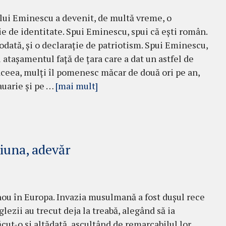
ui Eminescu a devenit, de multă vreme, o
ie de identitate. Spui Eminescu, spui că ești român.
todată, și o declarație de patriotism. Spui Eminescu,
i atașamentul față de țara care a dat un astfel de
 aceea, mulți îl pomenesc măcar de două ori pe an,
auarie și pe …
[mai mult]
iuna, adevăr
nou în Europa. Invazia musulmană a fost duşul rece
glezii au trecut deja la treabă, alegând să ia
­cut-o şi altădată, as­cultând de remarcabilul lor