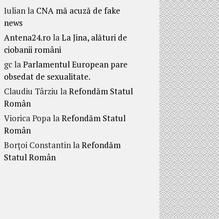
Iulian
la
CNA mă acuză de fake
news
Antena24.ro
la
La Jina, alături de
ciobanii români
gc
la
Parlamentul European pare
obsedat de sexualitate.
Claudiu Târziu
la
Refondăm Statul
Român
Viorica Popa
la
Refondăm Statul
Român
Borțoi Constantin
la
Refondăm
Statul Român