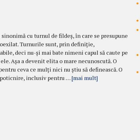
e sinonimă cu turnul de fildeș, în care se presupune
oexilat. Turnurile sunt, prin definiție,
bile, deci nu-și mai bate nimeni capul să caute pe
 ele. Așa a devenit elita o mare necunoscută. O
pentru ceva ce mulți nici nu știu să definească. O
 poticnire, inclusiv pentru …
[mai mult]