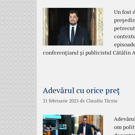
Un fost d
președin
petrecut
contextu
episoade
conferențiarul și publicistul Cătăli
Adevărul cu orice preț
21 februarie 2025
de
Claudiu Târziu
Adevărul
om polit