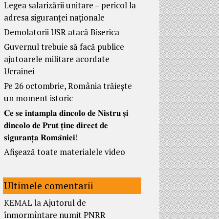
Legea salarizării unitare – pericol la
adresa siguranței naționale
Demolatorii USR atacă Biserica
Guvernul trebuie să facă publice
ajutoarele militare acordate
Ucrainei
Pe 26 octombrie, România trăiește
un moment istoric
𝐂𝐞 𝐬𝐞 𝐢𝐧𝐭𝐚𝐦𝐩𝐥𝐚 𝐝𝐢𝐧𝐜𝐨𝐥𝐨 𝐝𝐞 𝐍𝐢𝐬𝐭𝐫𝐮 𝐬̦𝐢
𝐝𝐢𝐧𝐜𝐨𝐥𝐨 𝐝𝐞 𝐏𝐫𝐮𝐭 𝐭̦𝐢𝐧𝐞 𝐝𝐢𝐫𝐞𝐜𝐭 𝐝𝐞
𝐬𝐢𝐠𝐮𝐫𝐚𝐧𝐭̦𝐚 𝐑𝐨𝐦𝐚̂𝐧𝐢𝐞𝐢!
Afișează toate materialele video
Ultimele comentarii
KEMAL
la
Ajutorul de
înmormîntare numit PNRR