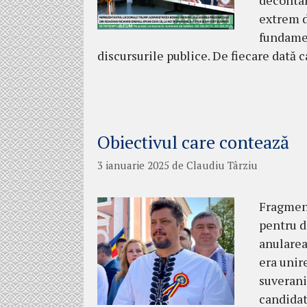
decontam
extrem d
fundamen
discursurile publice. De fiecare dată
Obiectivul care contează
3 ianuarie 2025
de
Claudiu Târziu
Fragment
pentru 
anularea
era unire
suverani
candidat