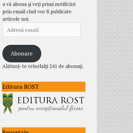
a vă abona și veți primi notificări
prin email cînd vor fi publicate
articole noi.
Adresă
email
Abonare
Alătură-te celorlalți 241 de abonați.
Editura ROST
Reportaje