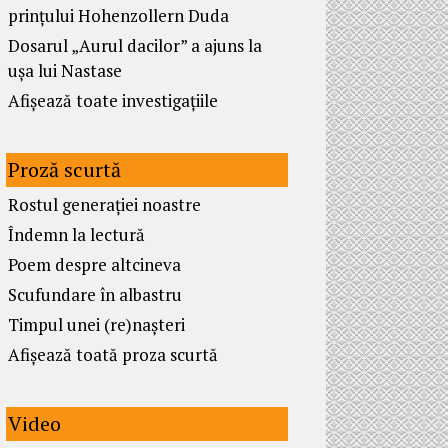
prințului Hohenzollern Duda
Dosarul „Aurul dacilor” a ajuns la
ușa lui Nastase
Afișează toate investigațiile
Proză scurtă
Rostul generației noastre
Îndemn la lectură
Poem despre altcineva
Scufundare în albastru
Timpul unei (re)nașteri
Afișează toată proza scurtă
Video