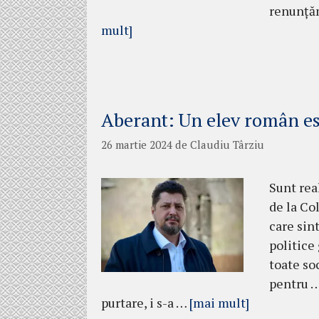
renunțăm
mult]
Aberant: Un elev român es
26 martie 2024
de
Claudiu Târziu
Sunt rea
de la Co
care sin
politice
toate so
pentru … 
purtare, i s-a …
[mai mult]