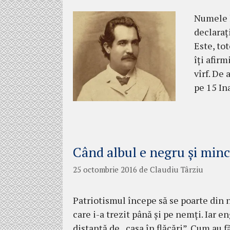
Numele l
declaraț
Este, to
îți afirm
vîrf. De
pe 15 In
Când albul e negru şi minc
25 octombrie 2016
de
Claudiu Târziu
Patriotismul începe să se poarte din 
care i-a trezit până şi pe nemţi. Iar en
distanţă de „casa în flăcări”. Cum au fă