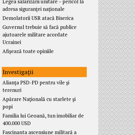
Legea salarizării unitare – pericol la
adresa siguranței naționale
Demolatorii USR atacă Biserica
Guvernul trebuie să facă publice
ajutoarele militare acordate
Ucrainei
Afișează toate opiniile
Investigații
Alianța PSD-PD pentru vile și
terenuri
Apărare Națională cu starlete și
popi
Familia lui Geoană, tun imobiliar de
400.000 USD
Fascinanta ascensiune militară a