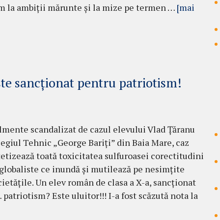
 la ambiții mărunte și la mize pe termen …
[mai
te sancționat pentru patriotism!
lmente scandalizat de cazul elevului Vlad Țăranu
legiul Tehnic „George Bariți” din Baia Mare, caz
tetizează toată toxicitatea sulfuroasei corectitudini
 globaliste ce inundă și mutilează pe nesimțite
cietățile. Un elev român de clasa a X-a, sancționat
patriotism? Este uluitor!!! I-a fost scăzută nota la