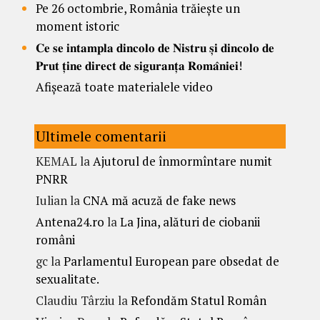
Pe 26 octombrie, România trăiește un
moment istoric
𝐂𝐞 𝐬𝐞 𝐢𝐧𝐭𝐚𝐦𝐩𝐥𝐚 𝐝𝐢𝐧𝐜𝐨𝐥𝐨 𝐝𝐞 𝐍𝐢𝐬𝐭𝐫𝐮 𝐬̦𝐢 𝐝𝐢𝐧𝐜𝐨𝐥𝐨 𝐝𝐞
𝐏𝐫𝐮𝐭 𝐭̦𝐢𝐧𝐞 𝐝𝐢𝐫𝐞𝐜𝐭 𝐝𝐞 𝐬𝐢𝐠𝐮𝐫𝐚𝐧𝐭̦𝐚 𝐑𝐨𝐦𝐚̂𝐧𝐢𝐞𝐢!
Afișează toate materialele video
Ultimele comentarii
KEMAL
la
Ajutorul de înmormîntare numit
PNRR
Iulian
la
CNA mă acuză de fake news
Antena24.ro
la
La Jina, alături de ciobanii
români
gc
la
Parlamentul European pare obsedat de
sexualitate.
Claudiu Târziu
la
Refondăm Statul Român