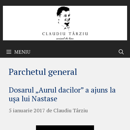
Sari
la
conținut
MENIU
Parchetul general
Dosarul „Aurul dacilor” a ajuns la
ușa lui Nastase
5 ianuarie 2017
de
Claudiu Târziu