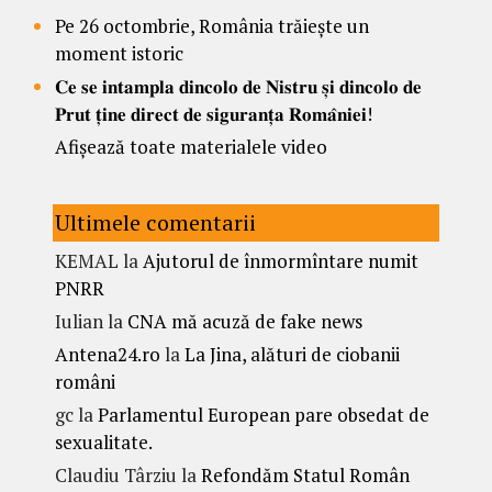
Pe 26 octombrie, România trăiește un
moment istoric
𝐂𝐞 𝐬𝐞 𝐢𝐧𝐭𝐚𝐦𝐩𝐥𝐚 𝐝𝐢𝐧𝐜𝐨𝐥𝐨 𝐝𝐞 𝐍𝐢𝐬𝐭𝐫𝐮 𝐬̦𝐢 𝐝𝐢𝐧𝐜𝐨𝐥𝐨 𝐝𝐞
𝐏𝐫𝐮𝐭 𝐭̦𝐢𝐧𝐞 𝐝𝐢𝐫𝐞𝐜𝐭 𝐝𝐞 𝐬𝐢𝐠𝐮𝐫𝐚𝐧𝐭̦𝐚 𝐑𝐨𝐦𝐚̂𝐧𝐢𝐞𝐢!
Afișează toate materialele video
Ultimele comentarii
KEMAL
la
Ajutorul de înmormîntare numit
PNRR
Iulian
la
CNA mă acuză de fake news
Antena24.ro
la
La Jina, alături de ciobanii
români
gc
la
Parlamentul European pare obsedat de
sexualitate.
Claudiu Târziu
la
Refondăm Statul Român