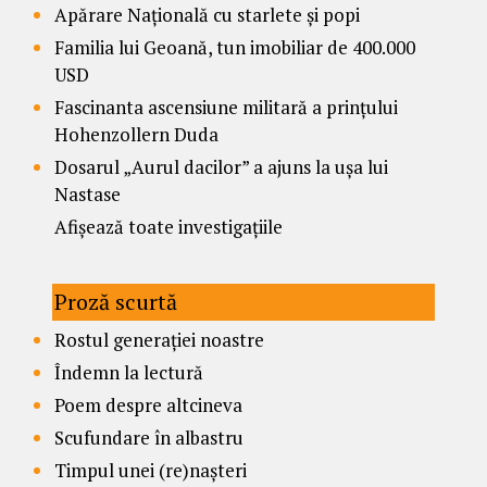
Apărare Națională cu starlete și popi
Familia lui Geoană, tun imobiliar de 400.000
USD
Fascinanta ascensiune militară a prințului
Hohenzollern Duda
Dosarul „Aurul dacilor” a ajuns la ușa lui
Nastase
Afișează toate investigațiile
Proză scurtă
Rostul generației noastre
Îndemn la lectură
Poem despre altcineva
Scufundare în albastru
Timpul unei (re)nașteri