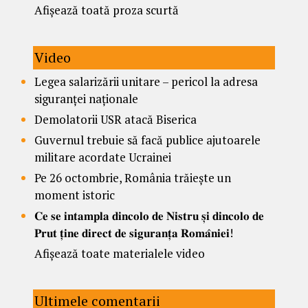
Afișează toată proza scurtă
Video
Legea salarizării unitare – pericol la adresa
siguranței naționale
Demolatorii USR atacă Biserica
Guvernul trebuie să facă publice ajutoarele
militare acordate Ucrainei
Pe 26 octombrie, România trăiește un
moment istoric
𝐂𝐞 𝐬𝐞 𝐢𝐧𝐭𝐚𝐦𝐩𝐥𝐚 𝐝𝐢𝐧𝐜𝐨𝐥𝐨 𝐝𝐞 𝐍𝐢𝐬𝐭𝐫𝐮 𝐬̦𝐢 𝐝𝐢𝐧𝐜𝐨𝐥𝐨 𝐝𝐞
𝐏𝐫𝐮𝐭 𝐭̦𝐢𝐧𝐞 𝐝𝐢𝐫𝐞𝐜𝐭 𝐝𝐞 𝐬𝐢𝐠𝐮𝐫𝐚𝐧𝐭̦𝐚 𝐑𝐨𝐦𝐚̂𝐧𝐢𝐞𝐢!
Afișează toate materialele video
Ultimele comentarii