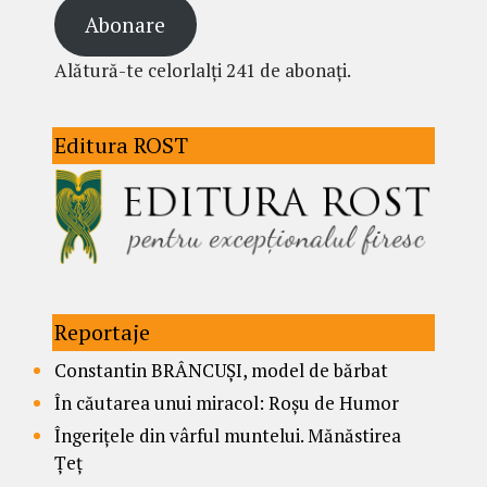
Abonare
Alătură-te celorlalți 241 de abonați.
Editura ROST
Reportaje
Constantin BRÂNCUȘI, model de bărbat
În căutarea unui miracol: Roșu de Humor
Îngerițele din vârful muntelui. Mănăstirea
Țeț