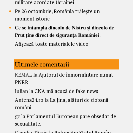
militare acordate Ucrainei
Pe 26 octombrie, România trăiește un
moment istoric
𝐂𝐞 𝐬𝐞 𝐢𝐧𝐭𝐚𝐦𝐩𝐥𝐚 𝐝𝐢𝐧𝐜𝐨𝐥𝐨 𝐝𝐞 𝐍𝐢𝐬𝐭𝐫𝐮 𝐬̦𝐢 𝐝𝐢𝐧𝐜𝐨𝐥𝐨 𝐝𝐞
𝐏𝐫𝐮𝐭 𝐭̦𝐢𝐧𝐞 𝐝𝐢𝐫𝐞𝐜𝐭 𝐝𝐞 𝐬𝐢𝐠𝐮𝐫𝐚𝐧𝐭̦𝐚 𝐑𝐨𝐦𝐚̂𝐧𝐢𝐞𝐢!
Afișează toate materialele video
Ultimele comentarii
KEMAL
la
Ajutorul de înmormîntare numit
PNRR
Iulian
la
CNA mă acuză de fake news
Antena24.ro
la
La Jina, alături de ciobanii
români
gc
la
Parlamentul European pare obsedat de
sexualitate.
Claudiu Târziu
la
Refondăm Statul Român