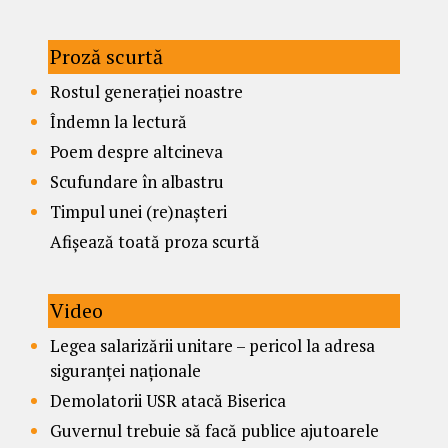
Proză scurtă
Rostul generației noastre
Îndemn la lectură
Poem despre altcineva
Scufundare în albastru
Timpul unei (re)nașteri
Afișează toată proza scurtă
Video
Legea salarizării unitare – pericol la adresa
siguranței naționale
Demolatorii USR atacă Biserica
Guvernul trebuie să facă publice ajutoarele