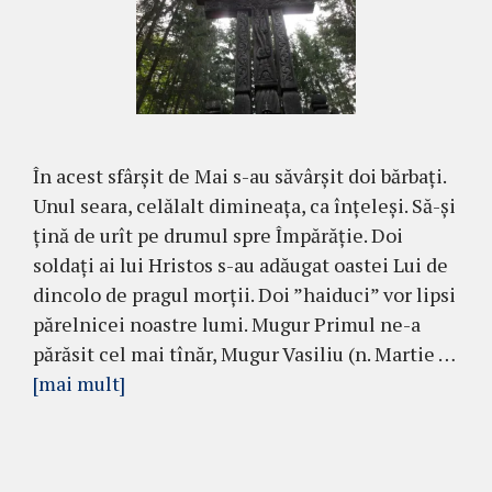
În acest sfârșit de Mai s-au săvârșit doi bărbați.
Unul seara, celălalt dimineața, ca înțeleși. Să-și
țină de urît pe drumul spre Împărăție. Doi
soldați ai lui Hristos s-au adăugat oastei Lui de
dincolo de pragul morții. Doi ”haiduci” vor lipsi
părelnicei noastre lumi. Mugur Primul ne-a
părăsit cel mai tînăr, Mugur Vasiliu (n. Martie …
[mai mult]