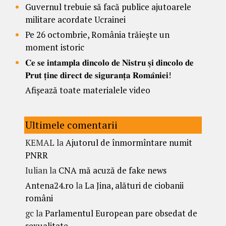
Guvernul trebuie să facă publice ajutoarele
militare acordate Ucrainei
Pe 26 octombrie, România trăiește un
moment istoric
𝐂𝐞 𝐬𝐞 𝐢𝐧𝐭𝐚𝐦𝐩𝐥𝐚 𝐝𝐢𝐧𝐜𝐨𝐥𝐨 𝐝𝐞 𝐍𝐢𝐬𝐭𝐫𝐮 𝐬̦𝐢 𝐝𝐢𝐧𝐜𝐨𝐥𝐨 𝐝𝐞
𝐏𝐫𝐮𝐭 𝐭̦𝐢𝐧𝐞 𝐝𝐢𝐫𝐞𝐜𝐭 𝐝𝐞 𝐬𝐢𝐠𝐮𝐫𝐚𝐧𝐭̦𝐚 𝐑𝐨𝐦𝐚̂𝐧𝐢𝐞𝐢!
Afișează toate materialele video
Ultimele comentarii
KEMAL
la
Ajutorul de înmormîntare numit
PNRR
Iulian
la
CNA mă acuză de fake news
Antena24.ro
la
La Jina, alături de ciobanii
români
gc
la
Parlamentul European pare obsedat de
sexualitate.