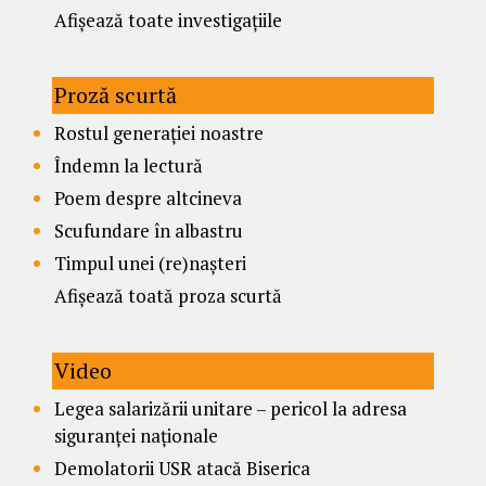
Afișează toate investigațiile
Proză scurtă
Rostul generației noastre
Îndemn la lectură
Poem despre altcineva
Scufundare în albastru
Timpul unei (re)nașteri
Afișează toată proza scurtă
Video
Legea salarizării unitare – pericol la adresa
siguranței naționale
Demolatorii USR atacă Biserica