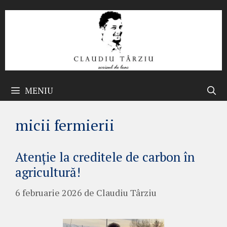
Sari
la
conținut
MENIU
micii fermierii
Atenție la creditele de carbon în
agricultură!
6 februarie 2026
de
Claudiu Târziu