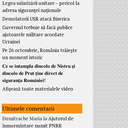
Legea salarizării unitare – pericol la
adresa siguranței naționale
Demolatorii USR atacă Biserica
Guvernul trebuie să facă publice
ajutoarele militare acordate
Ucrainei
Pe 26 octombrie, România trăiește
un moment istoric
𝐂𝐞 𝐬𝐞 𝐢𝐧𝐭𝐚𝐦𝐩𝐥𝐚 𝐝𝐢𝐧𝐜𝐨𝐥𝐨 𝐝𝐞 𝐍𝐢𝐬𝐭𝐫𝐮 𝐬̦𝐢
𝐝𝐢𝐧𝐜𝐨𝐥𝐨 𝐝𝐞 𝐏𝐫𝐮𝐭 𝐭̦𝐢𝐧𝐞 𝐝𝐢𝐫𝐞𝐜𝐭 𝐝𝐞
𝐬𝐢𝐠𝐮𝐫𝐚𝐧𝐭̦𝐚 𝐑𝐨𝐦𝐚̂𝐧𝐢𝐞𝐢!
Afișează toate materialele video
Ultimele comentarii
Dumitrache Maria
la
Ajutorul de
înmormîntare numit PNRR