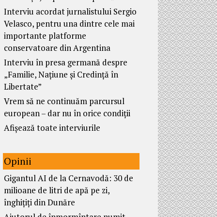
Interviu acordat jurnalistului Sergio
Velasco, pentru una dintre cele mai
importante platforme
conservatoare din Argentina
Interviu în presa germană despre
„Familie, Națiune și Credință în
Libertate”
Vrem să ne continuăm parcursul
european – dar nu în orice condiții
Afișează toate interviurile
Opinii
Gigantul AI de la Cernavodă: 30 de
milioane de litri de apă pe zi,
înghițiți din Dunăre
Ajutorul de înmormîntare numit