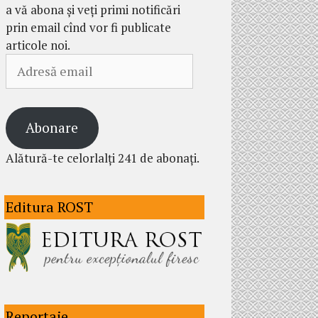
a vă abona și veți primi notificări
prin email cînd vor fi publicate
articole noi.
Adresă
email
Abonare
Alătură-te celorlalți 241 de abonați.
Editura ROST
Reportaje