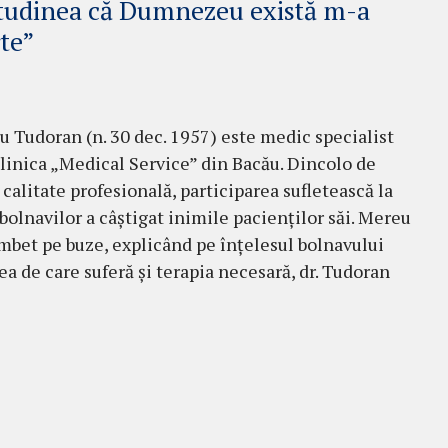
itudinea că Dumnezeu există m-a
te”
iu Tudoran (n. 30 dec. 1957) este me­dic specialist
linica „Medical Ser­vice” din Bacău. Dincolo de
 calitate profesională, participarea sufletească la
a bolnavilor a câştigat inimile pacienţilor săi. Mereu
mbet pe buze, explicând pe înţelesul bolna­vu­lui
a de care su­feră şi terapia necesară, dr. Tu­do­ran