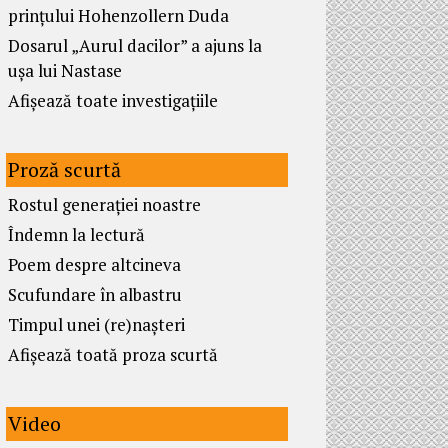
prințului Hohenzollern Duda
Dosarul „Aurul dacilor” a ajuns la
ușa lui Nastase
Afișează toate investigațiile
Proză scurtă
Rostul generației noastre
Îndemn la lectură
Poem despre altcineva
Scufundare în albastru
Timpul unei (re)nașteri
Afișează toată proza scurtă
Video