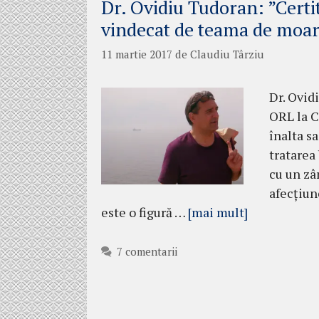
Dr. Ovidiu Tudoran: ”Cert
vindecat de teama de moar
11 martie 2017
de
Claudiu Târziu
Dr. Ovid
ORL la C
înalta sa
tra­ta­re
cu un zâ
afecţiune
este o figură …
[mai mult]
7 comentarii