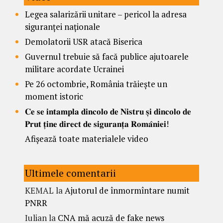
Legea salarizării unitare – pericol la adresa
siguranței naționale
Demolatorii USR atacă Biserica
Guvernul trebuie să facă publice ajutoarele
militare acordate Ucrainei
Pe 26 octombrie, România trăiește un
moment istoric
𝐂𝐞 𝐬𝐞 𝐢𝐧𝐭𝐚𝐦𝐩𝐥𝐚 𝐝𝐢𝐧𝐜𝐨𝐥𝐨 𝐝𝐞 𝐍𝐢𝐬𝐭𝐫𝐮 𝐬̦𝐢 𝐝𝐢𝐧𝐜𝐨𝐥𝐨 𝐝𝐞
𝐏𝐫𝐮𝐭 𝐭̦𝐢𝐧𝐞 𝐝𝐢𝐫𝐞𝐜𝐭 𝐝𝐞 𝐬𝐢𝐠𝐮𝐫𝐚𝐧𝐭̦𝐚 𝐑𝐨𝐦𝐚̂𝐧𝐢𝐞𝐢!
Afișează toate materialele video
Ultimele comentarii
KEMAL
la
Ajutorul de înmormîntare numit
PNRR
Iulian
la
CNA mă acuză de fake news