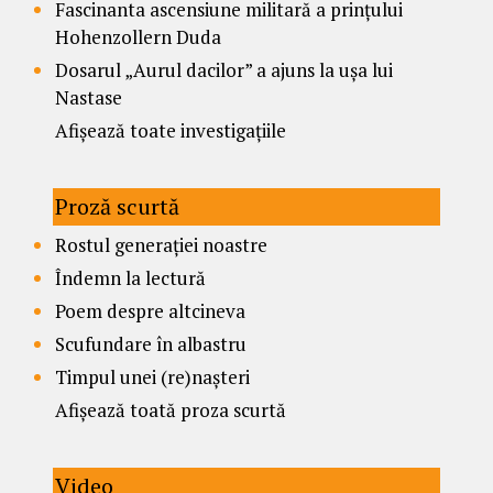
Fascinanta ascensiune militară a prințului
Hohenzollern Duda
Dosarul „Aurul dacilor” a ajuns la ușa lui
Nastase
Afișează toate investigațiile
Proză scurtă
Rostul generației noastre
Îndemn la lectură
Poem despre altcineva
Scufundare în albastru
Timpul unei (re)nașteri
Afișează toată proza scurtă
Video