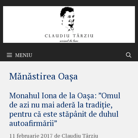
Sari
la
conținut
MENIU
Mănăstirea Oașa
Monahul Iona de la Oașa: ”Omul
de azi nu mai aderă la tradiție,
pentru că este stăpânit de duhul
autoafirmării”
11 februarie 2017
de
Claudiu Târziu