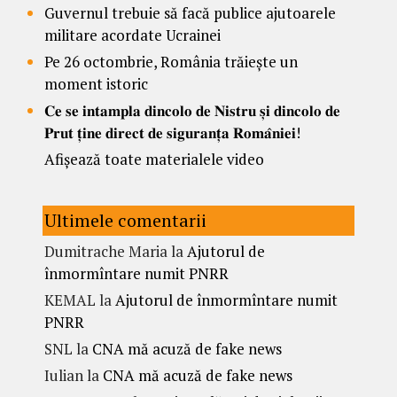
Guvernul trebuie să facă publice ajutoarele
militare acordate Ucrainei
Pe 26 octombrie, România trăiește un
moment istoric
𝐂𝐞 𝐬𝐞 𝐢𝐧𝐭𝐚𝐦𝐩𝐥𝐚 𝐝𝐢𝐧𝐜𝐨𝐥𝐨 𝐝𝐞 𝐍𝐢𝐬𝐭𝐫𝐮 𝐬̦𝐢 𝐝𝐢𝐧𝐜𝐨𝐥𝐨 𝐝𝐞
𝐏𝐫𝐮𝐭 𝐭̦𝐢𝐧𝐞 𝐝𝐢𝐫𝐞𝐜𝐭 𝐝𝐞 𝐬𝐢𝐠𝐮𝐫𝐚𝐧𝐭̦𝐚 𝐑𝐨𝐦𝐚̂𝐧𝐢𝐞𝐢!
Afișează toate materialele video
Ultimele comentarii
Dumitrache Maria
la
Ajutorul de
înmormîntare numit PNRR
KEMAL
la
Ajutorul de înmormîntare numit
PNRR
SNL
la
CNA mă acuză de fake news
Iulian
la
CNA mă acuză de fake news