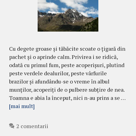
Cu degete groase şi tăbăcite scoate o ţigară din
pachet şi o aprinde calm. Privirea i se ri­dică,
odată cu primul fum, peste acope­rişuri, plu­tind
peste verdele dealurilor, peste vârfurile
brazilor şi afundându-se o vreme în albul
munţilor, acoperiţi de o pulbere subţire de nea.
Toamna e abia la început, nici n-au prins a se …
[mai mult]
2 comentarii