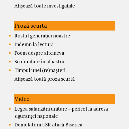
Afișează toate investigațiile
Proză scurtă
Rostul generației noastre
Îndemn la lectură
Poem despre altcineva
Scufundare în albastru
Timpul unei (re)nașteri
Afișează toată proza scurtă
Video
Legea salarizării unitare – pericol la adresa
siguranței naționale
Demolatorii USR atacă Biserica