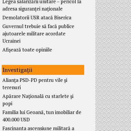
Legea salarizării unitare – pericol la
adresa siguranței naționale
Demolatorii USR atacă Biserica
Guvernul trebuie să facă publice
ajutoarele militare acordate
Ucrainei
Afișează toate opiniile
Investigații
Alianța PSD-PD pentru vile și
terenuri
Apărare Națională cu starlete și
popi
Familia lui Geoană, tun imobiliar de
400.000 USD
Fascinanta ascensiune militară a