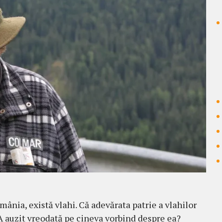
omânia, există vlahi. Că adevărata patrie a vlahilor
A auzit vreo­dată pe cineva vorbind despre ea?