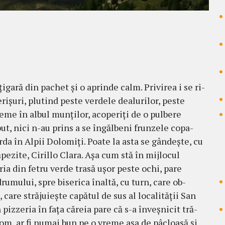
igară din pachet şi o aprinde calm. Privirea i se ri­
rişuri, plu­tind peste verdele dealurilor, peste
reme în albul munţilor, acoperiţi de o pulbere
ut, nici n-au prins a se îngălbeni frunzele copa­
arda în Alpii Do­lo­miţi. Poa­te la asta se gân­deşte, cu
zăpezite, Ci­rillo Clara. Aşa cum stă în mij­locul
ria din fe­tru verde tra­să uşor peste ochi, pare
drumu­lui, spre bise­rica înaltă, cu turn, care ob­
 ca­re stră­juieşte ca­pătul de sus al locali­tăţii San
 pizzeria în faţa căreia pare că s-a înveşnicit tră­
 rom, ar fi numai bun pe o vreme aşa de pâcloa­să şi