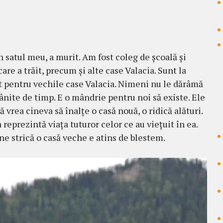
n satul meu, a murit. Am fost coleg de şcoală şi
care a trăit, precum şi alte case Valacia. Sunt la
lt pentru vechile case Valacia. Ni­meni nu le dărâmă
rânite de timp. E o mândrie pentru noi să existe. Ele
 vrea cineva să înalţe o casă nouă, o ridică alături.
reprezintă viaţa tuturor celor ce au vie­ţuit în ea.
ne strică o casă veche e atins de bles­tem.