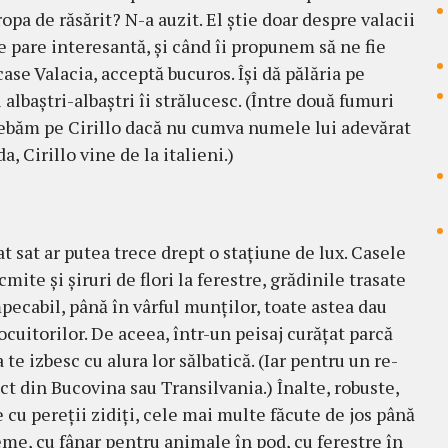
pa de răsărit? N-a auzit. El ştie doar despre valacii
e pare interesantă, şi când îi pro­pu­nem să ne fie
case Valacia, acceptă bucuros. Îşi dă pălăria pe
i albaştri-albaştri îi strălucesc. (Între două fumuri
trebăm pe Cirillo dacă nu cumva numele lui adevărat
a, Cirillo vine de la italieni.)
t sat ar putea trece drept o staţiune de lux. Casele
ite şi şiruri de flori la fe­res­tre, grădinile tra­sate
peca­bil, până în vâr­ful mun­ţilor, toate as­tea dau
o­cui­tori­lor. De aceea, într-un pei­saj curăţat parcă
 te izbesc cu alura lor săl­batică. (Iar pen­tru un re­
 din Bu­co­­vina sau Transil­va­nia.) Înalte, ro­buste,
e cu pereţii zi­diţi, cele mai multe fă­cute de jos până
reme, cu fânar pen­tru animale în pod, cu ferestre în