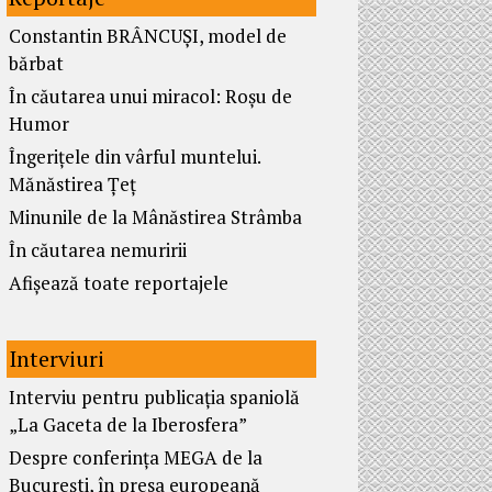
Constantin BRÂNCUȘI, model de
bărbat
În căutarea unui miracol: Roșu de
Humor
Îngerițele din vârful muntelui.
Mănăstirea Țeț
Minunile de la Mânăstirea Strâmba
În căutarea nemuririi
Afișează toate reportajele
Interviuri
Interviu pentru publicația spaniolă
„La Gaceta de la Iberosfera”
Despre conferința MEGA de la
București, în presa europeană