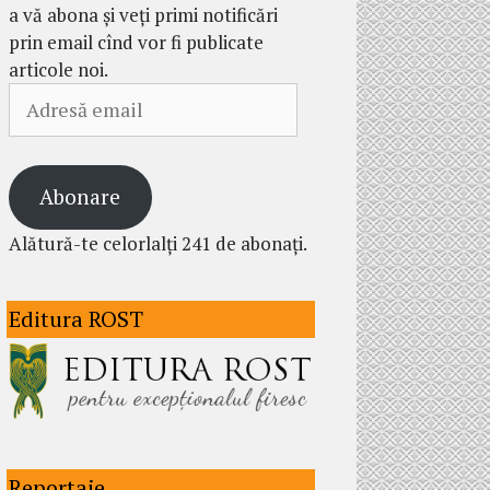
a vă abona și veți primi notificări
prin email cînd vor fi publicate
articole noi.
Adresă
email
Abonare
Alătură-te celorlalți 241 de abonați.
Editura ROST
Reportaje