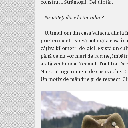
construit. Strămoşii. Cei dintâi.
– Ne puteţi duce la un valac?
– Ultimul om din casa Valacia, aflată î
prieten cu el. Dar vă pot arăta casa în 
câţiva kilometri de-aici. Exis­tă un cu
până ce nu vor muri de la sine, îmbă­t
arată vechi­mea. Neamul. Tradiţia. Dacă
Nu se atinge nimeni de casa ve­che. Ea 
Un motiv de mândrie şi de res­pect. Ci