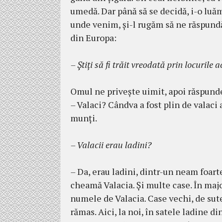
ume­dă. Dar până să se de­cidă, i-o luă
unde ve­nim, şi-l ru­găm să ne răspundă
din Eu­ropa:
– Ştiţi să fi trăit vreo­dată prin locurile a
Omul ne priveşte uimit, apoi răspunde d
– Valaci? Cândva a fost plin de valaci a
munţi.
– Valacii erau ladini?
– Da, erau ladini, dintr-un neam foarte
cheamă Valacia. Şi multe case. În majo
numele de Valacia. Case vechi, de sute
rămas. Aici, la noi, în satele ladine 