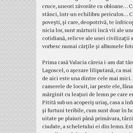
cruce, uneori zăvorâte cu obloa­­ne… C
stânci, în­tr-un echilibru pericu­los… C
po­veşti, şi care, deo­potri­vă, te în­f
nicia lor, sunt mărturii încă vii ale u
cotidiană, relicve ale unei civilizaţii s
vorbesc numai cărţile şi albumele fot
Prima casă Valacia căreia i-am dat târco
Lagoscel, o aşe­zare liliputană, ca mai 
de aici este una dintre cele mai mici. 
camerele de locuit, iar peste ele, fâna
mărginit cu leaţuri de lemn pe care era
Pitită sub un acoperiş uriaş, casa a în­
şi furtuni teribile, cum sunt doar în ho
uitate pe plaiuri până primăvara, târzi
ciudate, a scheletului ei din lemn. Est