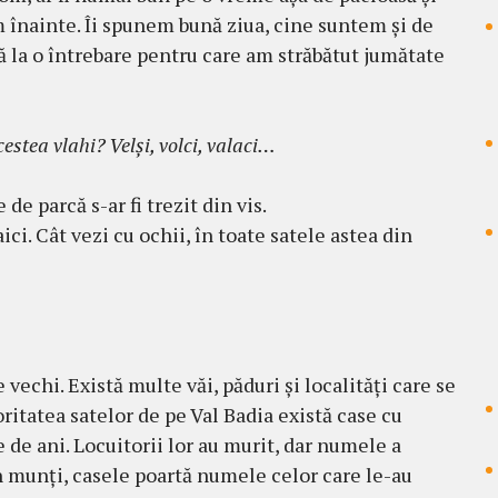
m îna­inte. Îi spunem bună ziua, cine suntem şi de
 la o în­tre­bare pentru care am străbătut jumătate
ces­tea vlahi? Velşi, volci, va­laci…
e parcă s-ar fi trezit din vis.
ici. Cât vezi cu ochii, în toate satele astea din
 vechi. Există multe văi, păduri şi localităţi care se
ritatea satelor de pe Val Badia există case cu
 de ani. Locuitorii lor au murit, dar numele a
din munţi, casele poartă numele celor care le-au