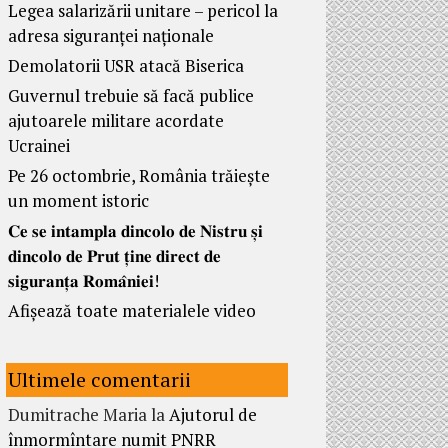
Legea salarizării unitare – pericol la
adresa siguranței naționale
Demolatorii USR atacă Biserica
Guvernul trebuie să facă publice
ajutoarele militare acordate
Ucrainei
Pe 26 octombrie, România trăiește
un moment istoric
𝐂𝐞 𝐬𝐞 𝐢𝐧𝐭𝐚𝐦𝐩𝐥𝐚 𝐝𝐢𝐧𝐜𝐨𝐥𝐨 𝐝𝐞 𝐍𝐢𝐬𝐭𝐫𝐮 𝐬̦𝐢
𝐝𝐢𝐧𝐜𝐨𝐥𝐨 𝐝𝐞 𝐏𝐫𝐮𝐭 𝐭̦𝐢𝐧𝐞 𝐝𝐢𝐫𝐞𝐜𝐭 𝐝𝐞
𝐬𝐢𝐠𝐮𝐫𝐚𝐧𝐭̦𝐚 𝐑𝐨𝐦𝐚̂𝐧𝐢𝐞𝐢!
Afișează toate materialele video
Ultimele comentarii
Dumitrache Maria
la
Ajutorul de
înmormîntare numit PNRR