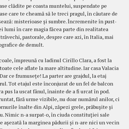
ase clădite pe coasta mun­telui, sus­pen­date pe
a­se care te chea­mă să le treci pra­gul, în căutare de
ri­coşează: misterioase şi sumbre. Încremenite în pust­
nei lumi în care magia făcea parte din realitatea
tră­vechi, pasto­rale, despre care azi, în Italia, mai
ografice de demult.
ale, îm­pre­ună cu ladinul Cirillo Clara, a fost la
toate cele aflate la mare altitu­dine. Iar casa Valacia
Dar ce frumuseţe! La parter are grajdul, la etaj
rul. Tot etajul este înconjurat de un fel de balcon
 pus la uscat fânul, înainte de a fi urcat în pod.
fruntat, fără urme vizibile, nu doar numărul anilor, ci
rnurile înalte din Alpi, ză­pezi grele, prăbuşite şi
u. Nimic n-a surpat-o, în ciuda constituţiei sale
e aşezată la margi­nea pădu­rii şi n-are nici un vecin