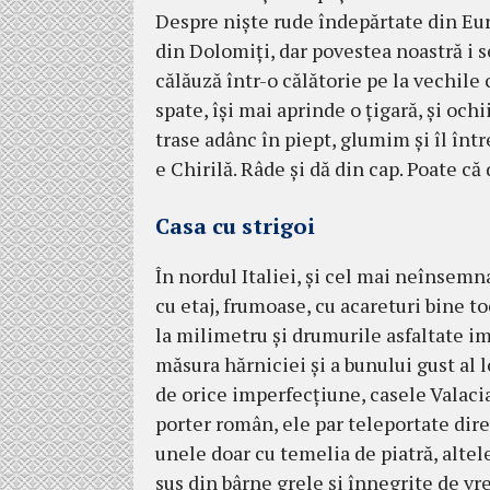
Despre nişte rude îndepărtate din Euro
din Dolomiţi, dar po­ves­tea noastră i s
călăuză într-o călătorie pe la ve­chile 
spate, îşi mai aprinde o ţigară, şi ochi
trase adânc în piept, glumim şi îl în
e Chirilă. Râde şi dă din cap. Poate că d
Casa cu strigoi
În nordul Italiei, şi cel mai neînsemna
cu etaj, fru­moase, cu acareturi bine tocm
la mili­metru şi dru­murile asfal­tate im
mă­sura hăr­niciei şi a bunu­lui gust al l
de ori­ce imperfec­ţiune, ca­sele Va­lacia
porter ro­mân, ele par te­leportate direct
une­le doar cu te­melia de pia­tră, altel
sus din bâr­ne grele şi înne­grite de v