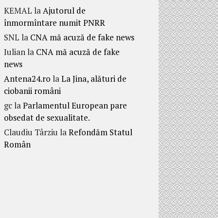
KEMAL
la
Ajutorul de
înmormîntare numit PNRR
SNL
la
CNA mă acuză de fake news
Iulian
la
CNA mă acuză de fake
news
Antena24.ro
la
La Jina, alături de
ciobanii români
gc
la
Parlamentul European pare
obsedat de sexualitate.
Claudiu Târziu
la
Refondăm Statul
Român