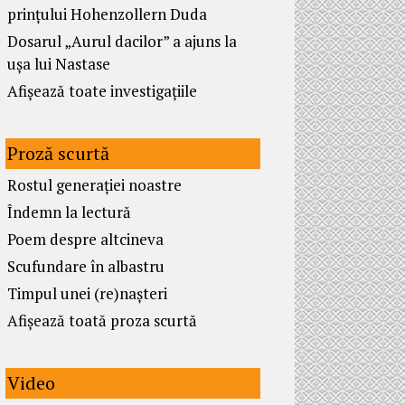
prințului Hohenzollern Duda
Dosarul „Aurul dacilor” a ajuns la
ușa lui Nastase
Afișează toate investigațiile
Proză scurtă
Rostul generației noastre
Îndemn la lectură
Poem despre altcineva
Scufundare în albastru
Timpul unei (re)nașteri
Afișează toată proza scurtă
Video