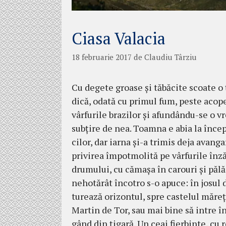
Ciasa Valacia
18 februarie 2017
de
Claudiu Târziu
Cu degete groase şi tăbăcite scoate o ţ
dică, odată cu primul fum, peste acope­
vârfurile brazilor şi afundându-se o v
subţire de nea. Toamna e abia la încep
cilor, dar iar­na şi-a tri­mis deja avan­­g
pri­virea îm­pot­molită pe vâr­fu­rile în­
drumu­lui, cu cămaşa în ca­rouri şi pă­lă
nehotărât în­cotro s-o apu­ce: în jo­sul 
turează ori­zontul, spre cas­telul mă­reţ,
Martin de Tor, sau mai bine să intre în
gând din ţigară. Un ceai fierbin­te, cu