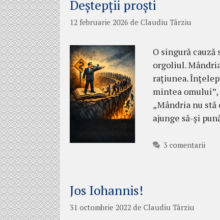
Deștepții proști
12 februarie 2026
de
Claudiu Târziu
O singură cauză 
orgoliul. Mândri
rațiunea. Înțele
mintea omului”, 
„Mândria nu stă 
ajunge să-și pună
3 comentarii
Jos Iohannis!
31 octombrie 2022
de
Claudiu Târziu