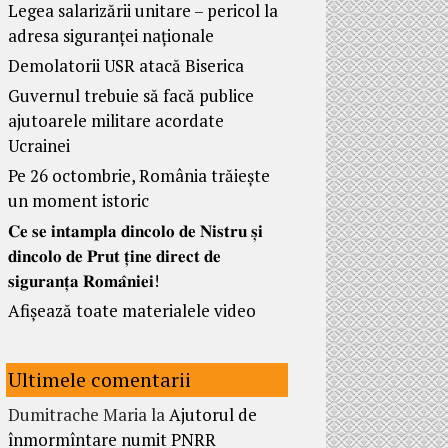
Legea salarizării unitare – pericol la
adresa siguranței naționale
Demolatorii USR atacă Biserica
Guvernul trebuie să facă publice
ajutoarele militare acordate
Ucrainei
Pe 26 octombrie, România trăiește
un moment istoric
𝐂𝐞 𝐬𝐞 𝐢𝐧𝐭𝐚𝐦𝐩𝐥𝐚 𝐝𝐢𝐧𝐜𝐨𝐥𝐨 𝐝𝐞 𝐍𝐢𝐬𝐭𝐫𝐮 𝐬̦𝐢
𝐝𝐢𝐧𝐜𝐨𝐥𝐨 𝐝𝐞 𝐏𝐫𝐮𝐭 𝐭̦𝐢𝐧𝐞 𝐝𝐢𝐫𝐞𝐜𝐭 𝐝𝐞
𝐬𝐢𝐠𝐮𝐫𝐚𝐧𝐭̦𝐚 𝐑𝐨𝐦𝐚̂𝐧𝐢𝐞𝐢!
Afișează toate materialele video
Ultimele comentarii
Dumitrache Maria
la
Ajutorul de
înmormîntare numit PNRR