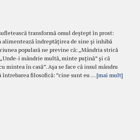
sufletească transformă omul deștept în prost:
a alimentează îndreptățirea de sine și inhibă
pciunea populară ne previne că: „Mândria strică
„Unde-i mândrie multă, minte puțină” și că
cu mintea în casă”. Așa se face că insul mândru
 întrebarea filosofică: ”cine sunt eu …
[mai mult]