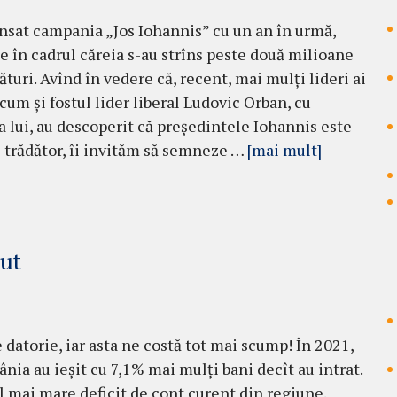
nsat campania „Jos Iohannis” cu un an în urmă,
 în cadrul căreia s-au strîns peste două milioane
turi. Avînd în vedere că, recent, mai mulți lideri ai
cum și fostul lider liberal Ludovic Orban, cu
a lui, au descoperit că președintele Iohannis este
i trădător, îi invităm să semneze …
[mai mult]
cut
 datorie, iar asta ne costă tot mai scump! În 2021,
nia au ieșit cu 7,1% mai mulți bani decît au intrat.
 mai mare deficit de cont curent din regiune.