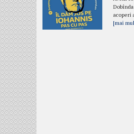
Dobînda 
acoperi 
[mai mul