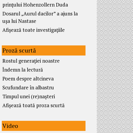
prințului Hohenzollern Duda
Dosarul „Aurul dacilor” a ajuns la
ușa lui Nastase
Afișează toate investigațiile
Proză scurtă
Rostul generației noastre
Îndemn la lectură
Poem despre altcineva
Scufundare în albastru
Timpul unei (re)nașteri
Afișează toată proza scurtă
Video