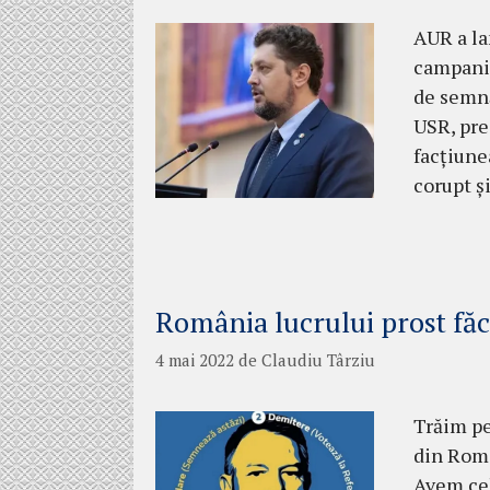
AUR a la
campanie
de semnă
USR, pre
facțiune
corupt ș
România lucrului prost fă
4 mai 2022
de
Claudiu Târziu
Trăim pe
din Româ
Avem cel