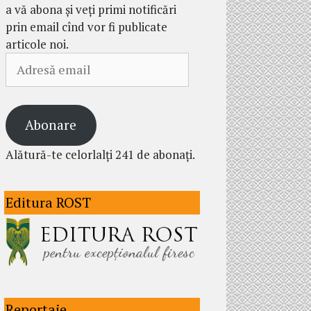
a vă abona și veți primi notificări
prin email cînd vor fi publicate
articole noi.
Adresă
email
Abonare
Alătură-te celorlalți 241 de abonați.
Editura ROST
Reportaje