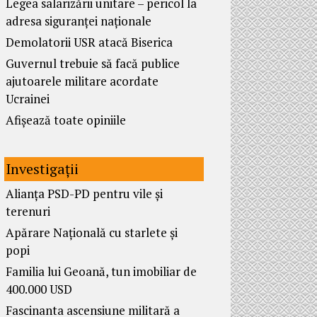
Legea salarizării unitare – pericol la
adresa siguranței naționale
Demolatorii USR atacă Biserica
Guvernul trebuie să facă publice
ajutoarele militare acordate
Ucrainei
Afișează toate opiniile
Investigații
Alianța PSD-PD pentru vile și
terenuri
Apărare Națională cu starlete și
popi
Familia lui Geoană, tun imobiliar de
400.000 USD
Fascinanta ascensiune militară a