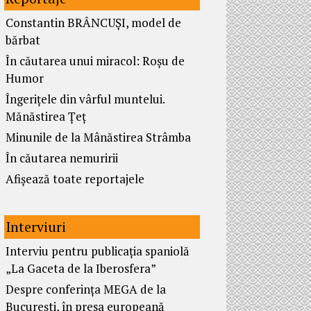
Constantin BRÂNCUȘI, model de
bărbat
În căutarea unui miracol: Roșu de
Humor
Îngerițele din vârful muntelui.
Mănăstirea Țeț
Minunile de la Mânăstirea Strâmba
În căutarea nemuririi
Afișează toate reportajele
Interviuri
Interviu pentru publicația spaniolă
„La Gaceta de la Iberosfera”
Despre conferința MEGA de la
București, în presa europeană