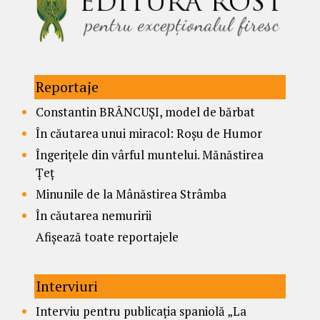
Reportaje
Constantin BRÂNCUȘI, model de bărbat
În căutarea unui miracol: Roșu de Humor
Îngerițele din vârful muntelui. Mănăstirea
Țeț
Minunile de la Mânăstirea Strâmba
În căutarea nemuririi
Afișează toate reportajele
Interviuri
Interviu pentru publicația spaniolă „La