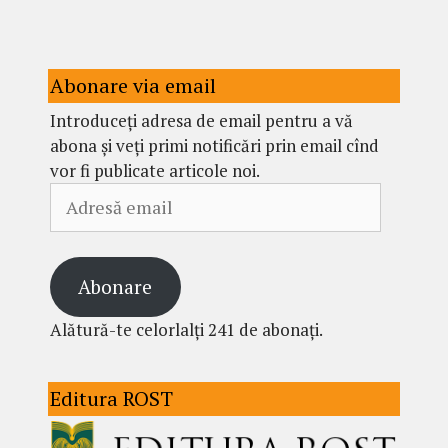
Abonare via email
Introduceți adresa de email pentru a vă
abona și veți primi notificări prin email cînd
vor fi publicate articole noi.
Adresă
email
Abonare
Alătură-te celorlalți 241 de abonați.
Editura ROST