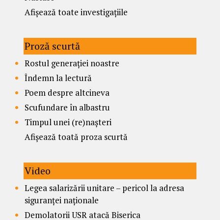
Afișează toate investigațiile
Proză scurtă
Rostul generației noastre
Îndemn la lectură
Poem despre altcineva
Scufundare în albastru
Timpul unei (re)nașteri
Afișează toată proza scurtă
Video
Legea salarizării unitare – pericol la adresa
siguranței naționale
Demolatorii USR atacă Biserica