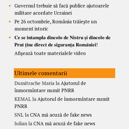
Guvernul trebuie să facă publice ajutoarele
militare acordate Ucrainei
Pe 26 octombrie, România trăiește un
moment istoric
𝐂𝐞 𝐬𝐞 𝐢𝐧𝐭𝐚𝐦𝐩𝐥𝐚 𝐝𝐢𝐧𝐜𝐨𝐥𝐨 𝐝𝐞 𝐍𝐢𝐬𝐭𝐫𝐮 𝐬̦𝐢 𝐝𝐢𝐧𝐜𝐨𝐥𝐨 𝐝𝐞
𝐏𝐫𝐮𝐭 𝐭̦𝐢𝐧𝐞 𝐝𝐢𝐫𝐞𝐜𝐭 𝐝𝐞 𝐬𝐢𝐠𝐮𝐫𝐚𝐧𝐭̦𝐚 𝐑𝐨𝐦𝐚̂𝐧𝐢𝐞𝐢!
Afișează toate materialele video
Ultimele comentarii
Dumitrache Maria
la
Ajutorul de
înmormîntare numit PNRR
KEMAL
la
Ajutorul de înmormîntare numit
PNRR
SNL
la
CNA mă acuză de fake news
Iulian
la
CNA mă acuză de fake news