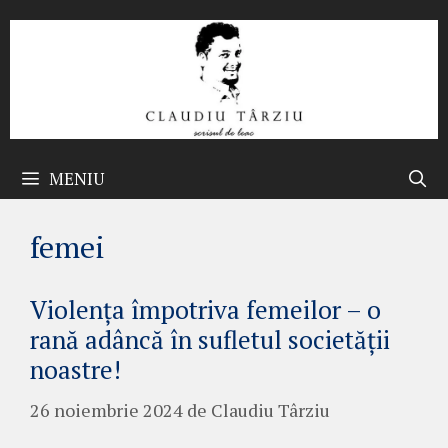
Sari
la
conținut
MENIU
femei
Violența împotriva femeilor – o
rană adâncă în sufletul societății
noastre!
26 noiembrie 2024
de
Claudiu Târziu