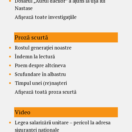
Dosarul „Aurul dacilor” a ajuns la ușa lui
Nastase
Afișează toate investigațiile
Proză scurtă
Rostul generației noastre
Îndemn la lectură
Poem despre altcineva
Scufundare în albastru
Timpul unei (re)nașteri
Afișează toată proza scurtă
Video
Legea salarizării unitare – pericol la adresa
siguranței naționale