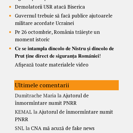
Demolatorii USR atacă Biserica
Guvernul trebuie să facă publice ajutoarele
militare acordate Ucrainei
Pe 26 octombrie, România trăiește un
moment istoric
𝐂𝐞 𝐬𝐞 𝐢𝐧𝐭𝐚𝐦𝐩𝐥𝐚 𝐝𝐢𝐧𝐜𝐨𝐥𝐨 𝐝𝐞 𝐍𝐢𝐬𝐭𝐫𝐮 𝐬̦𝐢 𝐝𝐢𝐧𝐜𝐨𝐥𝐨 𝐝𝐞
𝐏𝐫𝐮𝐭 𝐭̦𝐢𝐧𝐞 𝐝𝐢𝐫𝐞𝐜𝐭 𝐝𝐞 𝐬𝐢𝐠𝐮𝐫𝐚𝐧𝐭̦𝐚 𝐑𝐨𝐦𝐚̂𝐧𝐢𝐞𝐢!
Afișează toate materialele video
Ultimele comentarii
Dumitrache Maria
la
Ajutorul de
înmormîntare numit PNRR
KEMAL
la
Ajutorul de înmormîntare numit
PNRR
SNL
la
CNA mă acuză de fake news