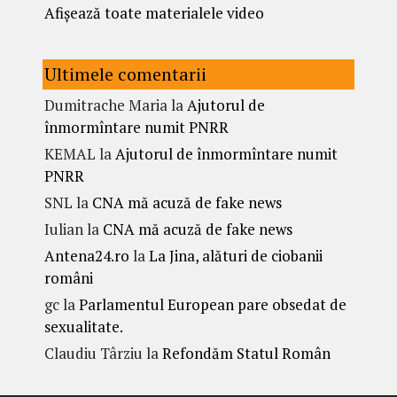
Afișează toate materialele video
Ultimele comentarii
Dumitrache Maria
la
Ajutorul de
înmormîntare numit PNRR
KEMAL
la
Ajutorul de înmormîntare numit
PNRR
SNL
la
CNA mă acuză de fake news
Iulian
la
CNA mă acuză de fake news
Antena24.ro
la
La Jina, alături de ciobanii
români
gc
la
Parlamentul European pare obsedat de
sexualitate.
Claudiu Târziu
la
Refondăm Statul Român