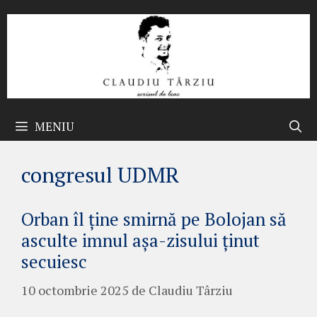
Sari
la
conținut
MENIU
congresul UDMR
Orban îl ține smirnă pe Bolojan să
asculte imnul așa-zisului ținut
secuiesc
10 octombrie 2025
de
Claudiu Târziu