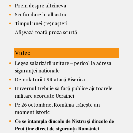
Poem despre altcineva
Scufundare în albastru
Timpul unei (re)nașteri
Afișează toată proza scurtă
Video
Legea salarizării unitare – pericol la adresa
siguranței naționale
Demolatorii USR atacă Biserica
Guvernul trebuie să facă publice ajutoarele
militare acordate Ucrainei
Pe 26 octombrie, România trăiește un
moment istoric
𝐂𝐞 𝐬𝐞 𝐢𝐧𝐭𝐚𝐦𝐩𝐥𝐚 𝐝𝐢𝐧𝐜𝐨𝐥𝐨 𝐝𝐞 𝐍𝐢𝐬𝐭𝐫𝐮 𝐬̦𝐢 𝐝𝐢𝐧𝐜𝐨𝐥𝐨 𝐝𝐞
𝐏𝐫𝐮𝐭 𝐭̦𝐢𝐧𝐞 𝐝𝐢𝐫𝐞𝐜𝐭 𝐝𝐞 𝐬𝐢𝐠𝐮𝐫𝐚𝐧𝐭̦𝐚 𝐑𝐨𝐦𝐚̂𝐧𝐢𝐞𝐢!