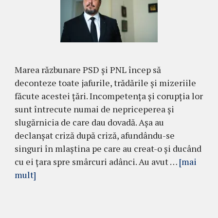
Marea răzbunare PSD și PNL încep să
deconteze toate jafurile, trădările și mizeriile
făcute acestei țări. Incompetența și corupția lor
sunt întrecute numai de nepriceperea și
slugărnicia de care dau dovadă. Așa au
declanșat criză după criză, afundându-se
singuri în mlaștina pe care au creat-o și ducând
cu ei țara spre smârcuri adânci. Au avut …
[mai
mult]