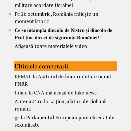
militare acordate Ucrainei
Pe 26 octombrie, România trăiește un
moment istoric
𝐂𝐞 𝐬𝐞 𝐢𝐧𝐭𝐚𝐦𝐩𝐥𝐚 𝐝𝐢𝐧𝐜𝐨𝐥𝐨 𝐝𝐞 𝐍𝐢𝐬𝐭𝐫𝐮 𝐬̦𝐢 𝐝𝐢𝐧𝐜𝐨𝐥𝐨 𝐝𝐞
𝐏𝐫𝐮𝐭 𝐭̦𝐢𝐧𝐞 𝐝𝐢𝐫𝐞𝐜𝐭 𝐝𝐞 𝐬𝐢𝐠𝐮𝐫𝐚𝐧𝐭̦𝐚 𝐑𝐨𝐦𝐚̂𝐧𝐢𝐞𝐢!
Afișează toate materialele video
Ultimele comentarii
KEMAL
la
Ajutorul de înmormîntare numit
PNRR
Iulian
la
CNA mă acuză de fake news
Antena24.ro
la
La Jina, alături de ciobanii
români
gc
la
Parlamentul European pare obsedat de
sexualitate.