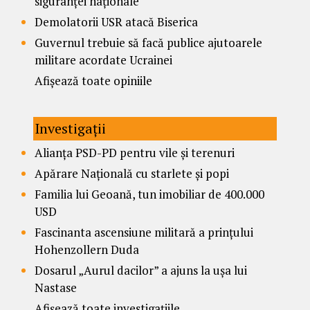
siguranței naționale
Demolatorii USR atacă Biserica
Guvernul trebuie să facă publice ajutoarele
militare acordate Ucrainei
Afișează toate opiniile
Investigații
Alianța PSD-PD pentru vile și terenuri
Apărare Națională cu starlete și popi
Familia lui Geoană, tun imobiliar de 400.000
USD
Fascinanta ascensiune militară a prințului
Hohenzollern Duda
Dosarul „Aurul dacilor” a ajuns la ușa lui
Nastase
Afișează toate investigațiile