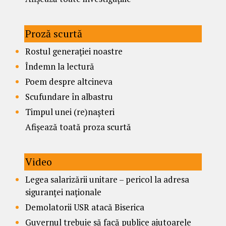
Proză scurtă
Rostul generației noastre
Îndemn la lectură
Poem despre altcineva
Scufundare în albastru
Timpul unei (re)nașteri
Afișează toată proza scurtă
Video
Legea salarizării unitare – pericol la adresa
siguranței naționale
Demolatorii USR atacă Biserica
Guvernul trebuie să facă publice ajutoarele