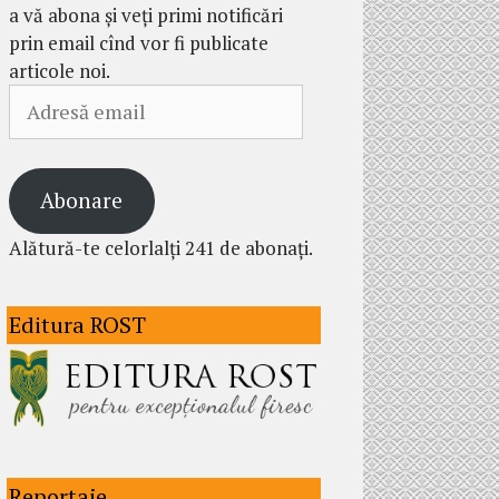
a vă abona și veți primi notificări
prin email cînd vor fi publicate
articole noi.
Adresă
email
Abonare
Alătură-te celorlalți 241 de abonați.
Editura ROST
Reportaje