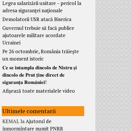
Legea salarizării unitare – pericol la
adresa siguranței naționale
Demolatorii USR atacă Biserica
Guvernul trebuie să facă publice
ajutoarele militare acordate
Ucrainei
Pe 26 octombrie, România trăiește
un moment istoric
𝐂𝐞 𝐬𝐞 𝐢𝐧𝐭𝐚𝐦𝐩𝐥𝐚 𝐝𝐢𝐧𝐜𝐨𝐥𝐨 𝐝𝐞 𝐍𝐢𝐬𝐭𝐫𝐮 𝐬̦𝐢
𝐝𝐢𝐧𝐜𝐨𝐥𝐨 𝐝𝐞 𝐏𝐫𝐮𝐭 𝐭̦𝐢𝐧𝐞 𝐝𝐢𝐫𝐞𝐜𝐭 𝐝𝐞
𝐬𝐢𝐠𝐮𝐫𝐚𝐧𝐭̦𝐚 𝐑𝐨𝐦𝐚̂𝐧𝐢𝐞𝐢!
Afișează toate materialele video
Ultimele comentarii
KEMAL
la
Ajutorul de
înmormîntare numit PNRR