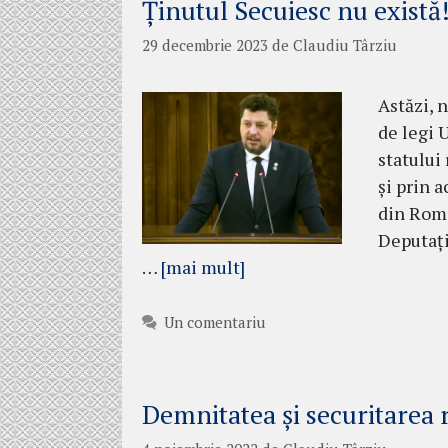
Ținutul Secuiesc nu există
29 decembrie 2023
de
Claudiu Târziu
Astăzi, 
de legi 
statului
și prin 
din Româ
Deputați
…
[mai mult]
Un comentariu
Demnitatea și securitarea r