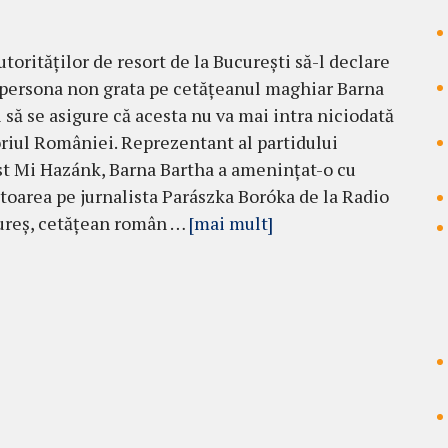
utorităților de resort de la București să-l declare
persona non grata pe cetățeanul maghiar Barna
i să se asigure că acesta nu va mai intra niciodată
oriul României. Reprezentant al partidului
t Mi Hazánk, Barna Bartha a amenințat-o cu
toarea pe jurnalista Parászka Boróka de la Radio
ureș, cetățean român …
[mai mult]