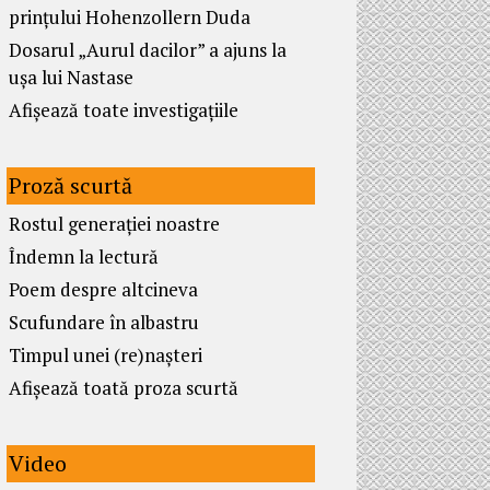
prințului Hohenzollern Duda
Dosarul „Aurul dacilor” a ajuns la
ușa lui Nastase
Afișează toate investigațiile
Proză scurtă
Rostul generației noastre
Îndemn la lectură
Poem despre altcineva
Scufundare în albastru
Timpul unei (re)nașteri
Afișează toată proza scurtă
Video