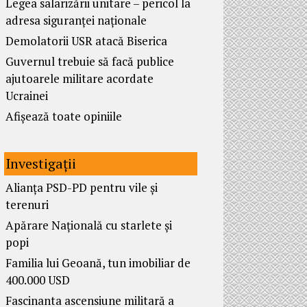
Legea salarizării unitare – pericol la
adresa siguranței naționale
Demolatorii USR atacă Biserica
Guvernul trebuie să facă publice
ajutoarele militare acordate
Ucrainei
Afișează toate opiniile
Investigații
Alianța PSD-PD pentru vile și
terenuri
Apărare Națională cu starlete și
popi
Familia lui Geoană, tun imobiliar de
400.000 USD
Fascinanta ascensiune militară a