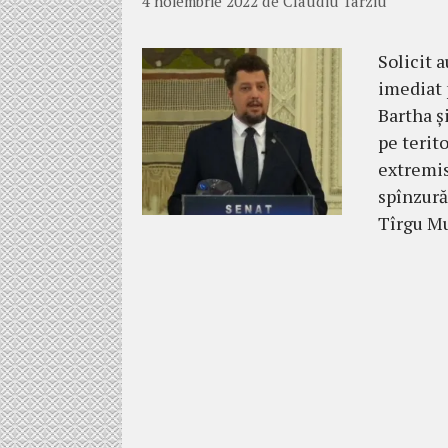
4 noiembrie 2022
de
Claudiu Târziu
Solicit a
imediat 
Bartha ș
pe terit
extremis
spînzură
Tîrgu M