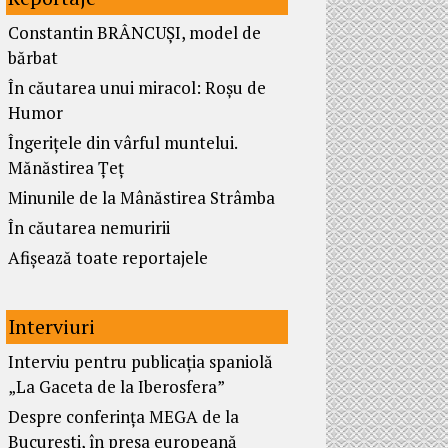
Constantin BRÂNCUȘI, model de
bărbat
În căutarea unui miracol: Roșu de
Humor
Îngerițele din vârful muntelui.
Mănăstirea Țeț
Minunile de la Mânăstirea Strâmba
În căutarea nemuririi
Afișează toate reportajele
Interviuri
Interviu pentru publicația spaniolă
„La Gaceta de la Iberosfera”
Despre conferința MEGA de la
București, în presa europeană