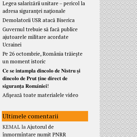
Legea salarizării unitare – pericol la
adresa siguranței naționale
Demolatorii USR atacă Biserica
Guvernul trebuie să facă publice
ajutoarele militare acordate
Ucrainei
Pe 26 octombrie, România trăiește
un moment istoric
𝐂𝐞 𝐬𝐞 𝐢𝐧𝐭𝐚𝐦𝐩𝐥𝐚 𝐝𝐢𝐧𝐜𝐨𝐥𝐨 𝐝𝐞 𝐍𝐢𝐬𝐭𝐫𝐮 𝐬̦𝐢
𝐝𝐢𝐧𝐜𝐨𝐥𝐨 𝐝𝐞 𝐏𝐫𝐮𝐭 𝐭̦𝐢𝐧𝐞 𝐝𝐢𝐫𝐞𝐜𝐭 𝐝𝐞
𝐬𝐢𝐠𝐮𝐫𝐚𝐧𝐭̦𝐚 𝐑𝐨𝐦𝐚̂𝐧𝐢𝐞𝐢!
Afișează toate materialele video
Ultimele comentarii
KEMAL
la
Ajutorul de
înmormîntare numit PNRR