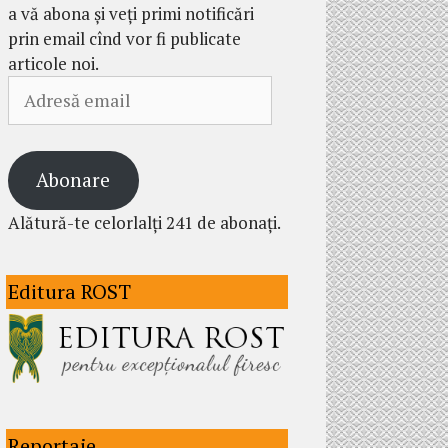
a vă abona și veți primi notificări
prin email cînd vor fi publicate
articole noi.
Adresă
email
Abonare
Alătură-te celorlalți 241 de abonați.
Editura ROST
Reportaje