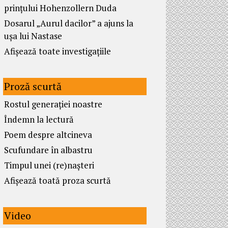
prințului Hohenzollern Duda
Dosarul „Aurul dacilor” a ajuns la
ușa lui Nastase
Afișează toate investigațiile
Proză scurtă
Rostul generației noastre
Îndemn la lectură
Poem despre altcineva
Scufundare în albastru
Timpul unei (re)nașteri
Afișează toată proza scurtă
Video