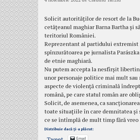
Solicit autorităților de resort de la 
cetățeanul maghiar Barna Bartha și să
teritoriul României.
Reprezentant al partidului extremist
spînzurătoarea pe jurnalista Parászk
de etnie maghiară.
Nu putem accepta la nesfîrșit liberti
unor personaje politice mai mult sau 
aspecte de violență criminală îndrept
română, pe care statul român are oblig
Solicit, de asemenea, ca sancționarea
toate situațiile în care demnitatea și
ce se întîmplă de mult timp fără vreo
Distribuie dacă ți-a plăcut:
Tweet
Email