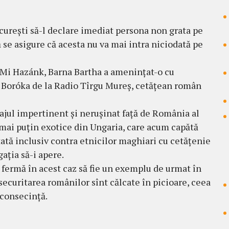
București să-l declare imediat persona non grata pe
 se asigure că acesta nu va mai intra niciodată pe
 Mi Hazánk, Barna Bartha a amenințat-o cu
a Boróka de la Radio Tîrgu Mureș, cetățean român
najul impertinent și nerușinat față de România al
mai puțin exotice din Ungaria, care acum capătă
ată inclusiv contra etnicilor maghiari cu cetățenie
ația să-i apere.
 fermă în acest caz să fie un exemplu de urmat în
 securitarea românilor sînt călcate în picioare, ceea
 consecință.