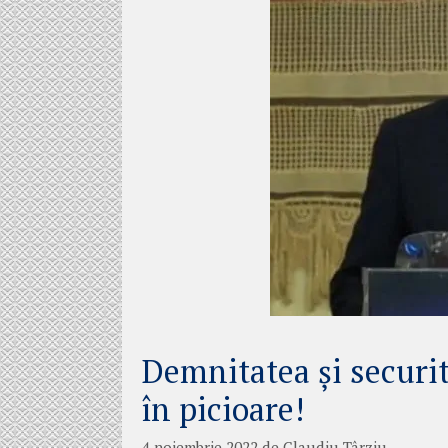
Demnitatea și securit
în picioare!
4 noiembrie 2022
de
Claudiu Târziu