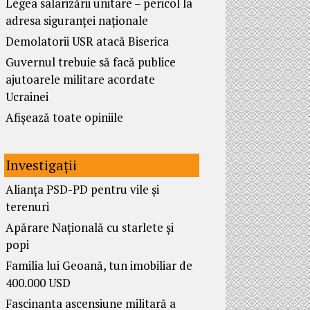
Legea salarizării unitare – pericol la
adresa siguranței naționale
Demolatorii USR atacă Biserica
Guvernul trebuie să facă publice
ajutoarele militare acordate
Ucrainei
Afișează toate opiniile
Investigații
Alianța PSD-PD pentru vile și
terenuri
Apărare Națională cu starlete și
popi
Familia lui Geoană, tun imobiliar de
400.000 USD
Fascinanta ascensiune militară a