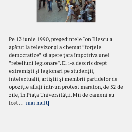
Pe 13 iunie 1990, președintele Ion Iliescu a
apărut la televizor și a chemat ”forțele
democratice” să apere țara împotriva unei
”rebeliuni legionare”. El i-a descris drept
extremiști și legionari pe studenții,
intelectualii, artiștii și membrii partidelor de
opoziție aflați într-un protest maraton, de 52 de
zile, în Piața Universității. Mii de oameni au
fost …
[mai mult]