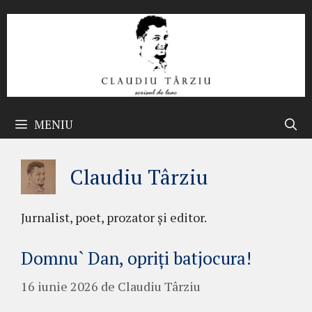
Sari
la
conținut
MENIU
Claudiu Târziu
Jurnalist, poet, prozator şi editor.
Domnu` Dan, opriți batjocura!
16 iunie 2026
de
Claudiu Târziu