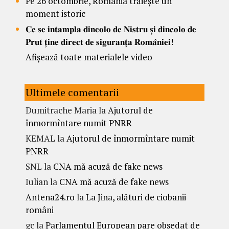
Pe 26 octombrie, România trăiește un
moment istoric
𝐂𝐞 𝐬𝐞 𝐢𝐧𝐭𝐚𝐦𝐩𝐥𝐚 𝐝𝐢𝐧𝐜𝐨𝐥𝐨 𝐝𝐞 𝐍𝐢𝐬𝐭𝐫𝐮 𝐬̦𝐢 𝐝𝐢𝐧𝐜𝐨𝐥𝐨 𝐝𝐞
𝐏𝐫𝐮𝐭 𝐭̦𝐢𝐧𝐞 𝐝𝐢𝐫𝐞𝐜𝐭 𝐝𝐞 𝐬𝐢𝐠𝐮𝐫𝐚𝐧𝐭̦𝐚 𝐑𝐨𝐦𝐚̂𝐧𝐢𝐞𝐢!
Afișează toate materialele video
Ultimele comentarii
Dumitrache Maria
la
Ajutorul de
înmormîntare numit PNRR
KEMAL
la
Ajutorul de înmormîntare numit
PNRR
SNL
la
CNA mă acuză de fake news
Iulian
la
CNA mă acuză de fake news
Antena24.ro
la
La Jina, alături de ciobanii
români
gc
la
Parlamentul European pare obsedat de