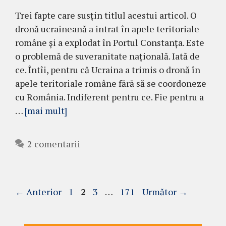
Trei fapte care susțin titlul acestui articol. O
dronă ucraineană a intrat în apele teritoriale
române și a explodat în Portul Constanța. Este
o problemă de suveranitate națională. Iată de
ce. Întîi, pentru că Ucraina a trimis o dronă în
apele teritoriale române fără să se coordoneze
cu România. Indiferent pentru ce. Fie pentru a
…
[mai mult]
2 comentarii
Pagina
Pagina
Pagina
Pagina
←
Anterior
1
2
3
…
171
Următor
→