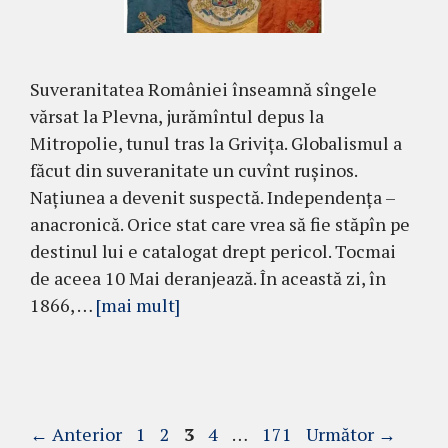
Suveranitatea României înseamnă sîngele
vărsat la Plevna, jurămîntul depus la
Mitropolie, tunul tras la Grivița. Globalismul a
făcut din suveranitate un cuvînt rușinos.
Națiunea a devenit suspectă. Independența –
anacronică. Orice stat care vrea să fie stăpîn pe
destinul lui e catalogat drept pericol. Tocmai
de aceea 10 Mai deranjează. În această zi, în
1866, …
[mai mult]
Pagina
Pagina
Pagina
Pagina
Pagina
←
Anterior
1
2
3
4
…
171
Următor
→