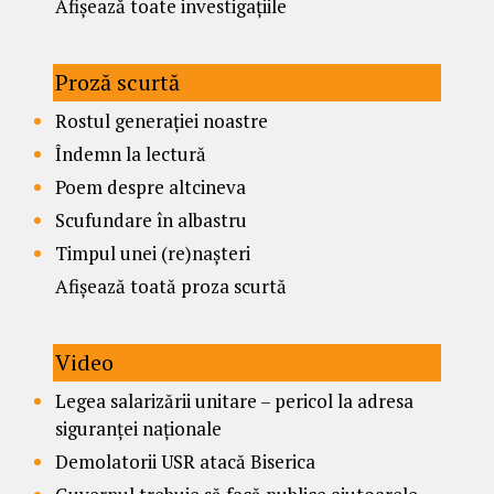
Afișează toate investigațiile
Proză scurtă
Rostul generației noastre
Îndemn la lectură
Poem despre altcineva
Scufundare în albastru
Timpul unei (re)nașteri
Afișează toată proza scurtă
Video
Legea salarizării unitare – pericol la adresa
siguranței naționale
Demolatorii USR atacă Biserica