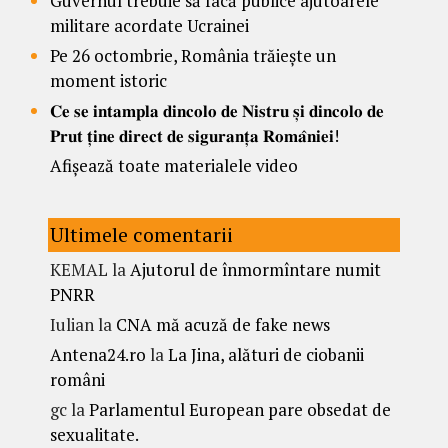
Guvernul trebuie să facă publice ajutoarele
militare acordate Ucrainei
Pe 26 octombrie, România trăiește un
moment istoric
𝐂𝐞 𝐬𝐞 𝐢𝐧𝐭𝐚𝐦𝐩𝐥𝐚 𝐝𝐢𝐧𝐜𝐨𝐥𝐨 𝐝𝐞 𝐍𝐢𝐬𝐭𝐫𝐮 𝐬̦𝐢 𝐝𝐢𝐧𝐜𝐨𝐥𝐨 𝐝𝐞
𝐏𝐫𝐮𝐭 𝐭̦𝐢𝐧𝐞 𝐝𝐢𝐫𝐞𝐜𝐭 𝐝𝐞 𝐬𝐢𝐠𝐮𝐫𝐚𝐧𝐭̦𝐚 𝐑𝐨𝐦𝐚̂𝐧𝐢𝐞𝐢!
Afișează toate materialele video
Ultimele comentarii
KEMAL
la
Ajutorul de înmormîntare numit
PNRR
Iulian
la
CNA mă acuză de fake news
Antena24.ro
la
La Jina, alături de ciobanii
români
gc
la
Parlamentul European pare obsedat de
sexualitate.