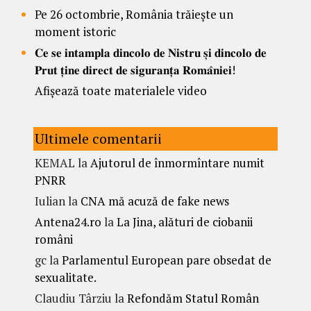
Pe 26 octombrie, România trăiește un
moment istoric
𝐂𝐞 𝐬𝐞 𝐢𝐧𝐭𝐚𝐦𝐩𝐥𝐚 𝐝𝐢𝐧𝐜𝐨𝐥𝐨 𝐝𝐞 𝐍𝐢𝐬𝐭𝐫𝐮 𝐬̦𝐢 𝐝𝐢𝐧𝐜𝐨𝐥𝐨 𝐝𝐞
𝐏𝐫𝐮𝐭 𝐭̦𝐢𝐧𝐞 𝐝𝐢𝐫𝐞𝐜𝐭 𝐝𝐞 𝐬𝐢𝐠𝐮𝐫𝐚𝐧𝐭̦𝐚 𝐑𝐨𝐦𝐚̂𝐧𝐢𝐞𝐢!
Afișează toate materialele video
Ultimele comentarii
KEMAL
la
Ajutorul de înmormîntare numit
PNRR
Iulian
la
CNA mă acuză de fake news
Antena24.ro
la
La Jina, alături de ciobanii
români
gc
la
Parlamentul European pare obsedat de
sexualitate.
Claudiu Târziu
la
Refondăm Statul Român