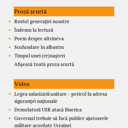
Proză scurtă
Rostul generației noastre
Îndemn la lectură
Poem despre altcineva
Scufundare în albastru
Timpul unei (re)nașteri
Afișează toată proza scurtă
Video
Legea salarizării unitare – pericol la adresa
siguranței naționale
Demolatorii USR atacă Biserica
Guvernul trebuie să facă publice ajutoarele
militare acordate Ucrainei