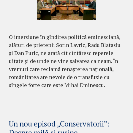
O imersiune în gîndirea politică eminesciană,
alături de prietenii Sorin Lavric, Radu Blatasiu
și Dan Puric, ne arată cît cîntăresc reperele
uitate și de unde ne vine salvarea ca neam. În
vremuri care reclamă renașterea națională,
românitatea are nevoie de o transfuzie cu
sîngele forte care este Mihai Eminescu.
Un nou episod „Conservatorii”:
Despre milă și rușine