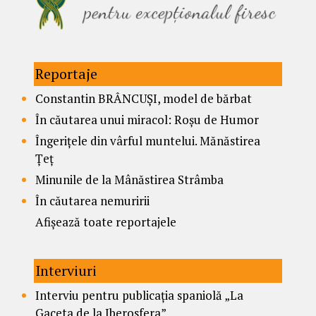
Reportaje
Constantin BRÂNCUȘI, model de bărbat
În căutarea unui miracol: Roșu de Humor
Îngerițele din vârful muntelui. Mănăstirea
Țeț
Minunile de la Mânăstirea Strâmba
În căutarea nemuririi
Afișează toate reportajele
Interviuri
Interviu pentru publicația spaniolă „La
Gaceta de la Iberosfera”