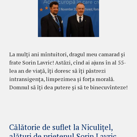
La mulți ani mîntuitori, dragul meu camarad și
frate Sorin Lavric! Astăzi, cînd ai ajuns în al 55-
lea an de viață, îți doresc să îți păstrezi
intransigența, limpezimea și forța morală.
Domnul să îți dea putere și să te binecuvînteze!
Călătorie de suflet la Niculițel,
alături de prietenul Sorin Lavric