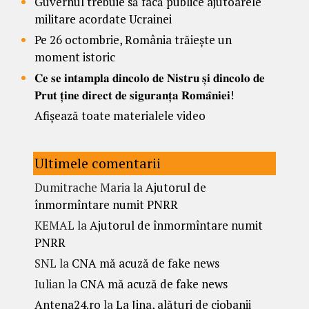
Guvernul trebuie să facă publice ajutoarele
militare acordate Ucrainei
Pe 26 octombrie, România trăiește un
moment istoric
𝐂𝐞 𝐬𝐞 𝐢𝐧𝐭𝐚𝐦𝐩𝐥𝐚 𝐝𝐢𝐧𝐜𝐨𝐥𝐨 𝐝𝐞 𝐍𝐢𝐬𝐭𝐫𝐮 𝐬̦𝐢 𝐝𝐢𝐧𝐜𝐨𝐥𝐨 𝐝𝐞
𝐏𝐫𝐮𝐭 𝐭̦𝐢𝐧𝐞 𝐝𝐢𝐫𝐞𝐜𝐭 𝐝𝐞 𝐬𝐢𝐠𝐮𝐫𝐚𝐧𝐭̦𝐚 𝐑𝐨𝐦𝐚̂𝐧𝐢𝐞𝐢!
Afișează toate materialele video
Ultimele comentarii
Dumitrache Maria
la
Ajutorul de
înmormîntare numit PNRR
KEMAL
la
Ajutorul de înmormîntare numit
PNRR
SNL
la
CNA mă acuză de fake news
Iulian
la
CNA mă acuză de fake news
Antena24.ro
la
La Jina, alături de ciobanii