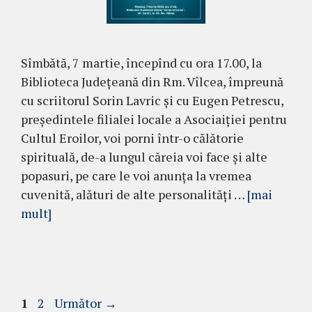
Sîmbătă, 7 martie, începînd cu ora 17.00, la
Biblioteca Județeană din Rm. Vîlcea, împreună
cu scriitorul Sorin Lavric și cu Eugen Petrescu,
președintele filialei locale a Asociaiției pentru
Cultul Eroilor, voi porni într-o călătorie
spirituală, de-a lungul căreia voi face și alte
popasuri, pe care le voi anunța la vremea
cuvenită, alături de alte personalități …
[mai
mult]
Pagina
Pagina
1
2
Următor
→