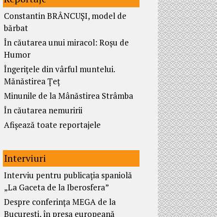
Constantin BRÂNCUȘI, model de
bărbat
În căutarea unui miracol: Roșu de
Humor
Îngerițele din vârful muntelui.
Mănăstirea Țeț
Minunile de la Mânăstirea Strâmba
În căutarea nemuririi
Afișează toate reportajele
Interviuri
Interviu pentru publicația spaniolă
„La Gaceta de la Iberosfera”
Despre conferința MEGA de la
București, în presa europeană