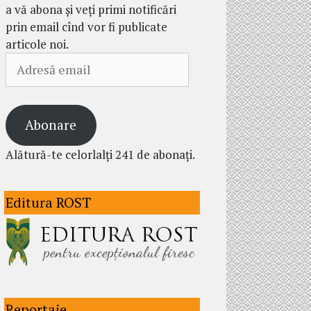
a vă abona și veți primi notificări
prin email cînd vor fi publicate
articole noi.
Adresă
email
Abonare
Alătură-te celorlalți 241 de abonați.
Editura ROST
Reportaje