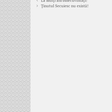
La mulți ani binecuvîntați!
Ținutul Secuiesc nu există!