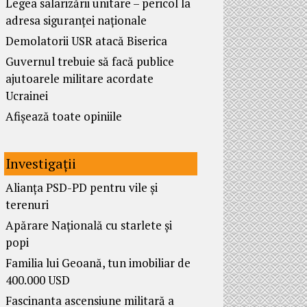
Legea salarizării unitare – pericol la
adresa siguranței naționale
Demolatorii USR atacă Biserica
Guvernul trebuie să facă publice
ajutoarele militare acordate
Ucrainei
Afișează toate opiniile
Investigații
Alianța PSD-PD pentru vile și
terenuri
Apărare Națională cu starlete și
popi
Familia lui Geoană, tun imobiliar de
400.000 USD
Fascinanta ascensiune militară a