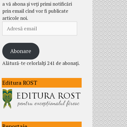
a vă abona și veți primi notificări
prin email cînd vor fi publicate
articole noi.
Adresă
email
Abonare
Alătură-te celorlalți 241 de abonați.
Editura ROST
Reportaje