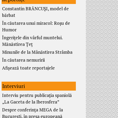
Constantin BRÂNCUȘI, model de
bărbat
În căutarea unui miracol: Roșu de
Humor
Îngerițele din vârful muntelui.
Mănăstirea Țeț
Minunile de la Mânăstirea Strâmba
În căutarea nemuririi
Afișează toate reportajele
Interviuri
Interviu pentru publicația spaniolă
„La Gaceta de la Iberosfera”
Despre conferința MEGA de la
București, în presa europeană