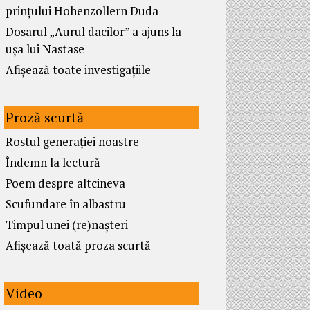
prințului Hohenzollern Duda
Dosarul „Aurul dacilor” a ajuns la
ușa lui Nastase
Afișează toate investigațiile
Proză scurtă
Rostul generației noastre
Îndemn la lectură
Poem despre altcineva
Scufundare în albastru
Timpul unei (re)nașteri
Afișează toată proza scurtă
Video