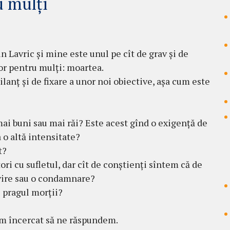
u mulți
in Lavric
și mine este unul pe cît de grav și de
ător pentru mulți: moartea.
anț și de fixare a unor noi obiective, așa cum este
mai buni sau mai răi? Este acest gînd o exigență de
a o altă intensitate?
t?
ori cu sufletul, dar cît de conștienți sîntem că de
ăvire sau o condamnare?
e pragul morții?
 am încercat să ne răspundem.