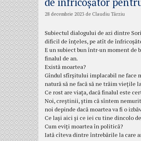
de înfricoșător pentr
28 decembrie 2023
de
Claudiu Târziu
Subiectul dialogului de azi dintre
Sor
dificil de înțeles, pe atît de înfricoș
E un subiect bun într-un moment de bil
finalul de an.
Există moartea?
Gîndul sfîrșitului implacabil ne face 
natură să ne facă să ne trăim viețile l
Ce rost are viața, dacă finalul este cer
Noi, creștinii, știm că sîntem nemurit
noi depinde dacă moartea va fi o izb
Ce lași aici și ce iei cu tine dincolo d
Cum eviți moartea în politică?
Iată cîteva dintre întrebările la care