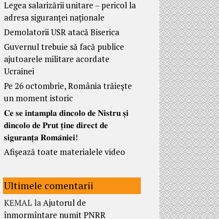
Legea salarizării unitare – pericol la
adresa siguranței naționale
Demolatorii USR atacă Biserica
Guvernul trebuie să facă publice
ajutoarele militare acordate
Ucrainei
Pe 26 octombrie, România trăiește
un moment istoric
𝐂𝐞 𝐬𝐞 𝐢𝐧𝐭𝐚𝐦𝐩𝐥𝐚 𝐝𝐢𝐧𝐜𝐨𝐥𝐨 𝐝𝐞 𝐍𝐢𝐬𝐭𝐫𝐮 𝐬̦𝐢
𝐝𝐢𝐧𝐜𝐨𝐥𝐨 𝐝𝐞 𝐏𝐫𝐮𝐭 𝐭̦𝐢𝐧𝐞 𝐝𝐢𝐫𝐞𝐜𝐭 𝐝𝐞
𝐬𝐢𝐠𝐮𝐫𝐚𝐧𝐭̦𝐚 𝐑𝐨𝐦𝐚̂𝐧𝐢𝐞𝐢!
Afișează toate materialele video
Ultimele comentarii
KEMAL
la
Ajutorul de
înmormîntare numit PNRR