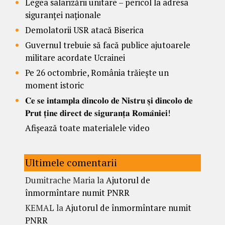
Legea salarizării unitare – pericol la adresa
siguranței naționale
Demolatorii USR atacă Biserica
Guvernul trebuie să facă publice ajutoarele
militare acordate Ucrainei
Pe 26 octombrie, România trăiește un
moment istoric
𝐂𝐞 𝐬𝐞 𝐢𝐧𝐭𝐚𝐦𝐩𝐥𝐚 𝐝𝐢𝐧𝐜𝐨𝐥𝐨 𝐝𝐞 𝐍𝐢𝐬𝐭𝐫𝐮 𝐬̦𝐢 𝐝𝐢𝐧𝐜𝐨𝐥𝐨 𝐝𝐞
𝐏𝐫𝐮𝐭 𝐭̦𝐢𝐧𝐞 𝐝𝐢𝐫𝐞𝐜𝐭 𝐝𝐞 𝐬𝐢𝐠𝐮𝐫𝐚𝐧𝐭̦𝐚 𝐑𝐨𝐦𝐚̂𝐧𝐢𝐞𝐢!
Afișează toate materialele video
Ultimele comentarii
Dumitrache Maria
la
Ajutorul de
înmormîntare numit PNRR
KEMAL
la
Ajutorul de înmormîntare numit
PNRR