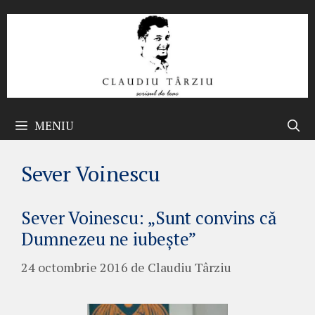
Sari
la
conținut
MENIU
Sever Voinescu
Sever Voinescu: „Sunt convins că
Dumnezeu ne iubeşte”
24 octombrie 2016
de
Claudiu Târziu