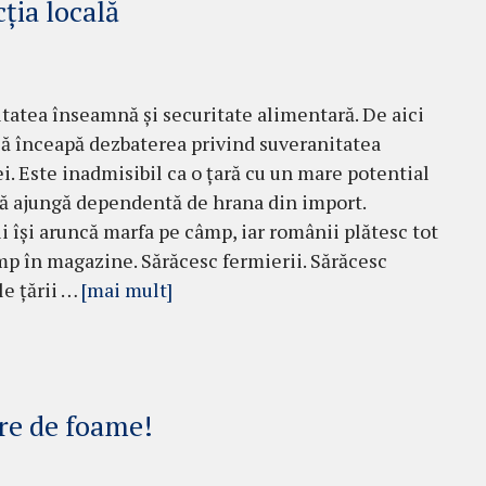
ția locală
tatea înseamnă și securitate alimentară. De aici
să înceapă dezbaterea privind suveranitatea
. Este inadmisibil ca o țară cu un mare potential
să ajungă dependentă de hrana din import.
i își aruncă marfa pe câmp, iar românii plătesc tot
p în magazine. Sărăcesc fermierii. Sărăcesc
le țării …
[mai mult]
re de foame!