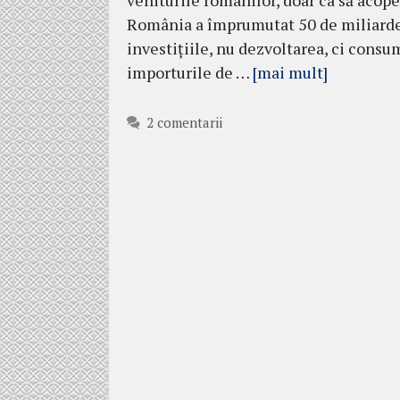
veniturile românilor, doar ca să acoper
România a împrumutat 50 de miliarde d
investițiile, nu dezvoltarea, ci consu
importurile de …
[mai mult]
2 comentarii