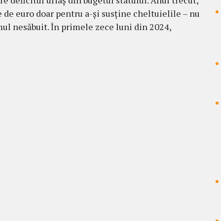
e deficitul uriaș din bugetul statului. Anul trecut,
e euro doar pentru a-și susține cheltuielile – nu
mul nesăbuit. În primele zece luni din 2024,