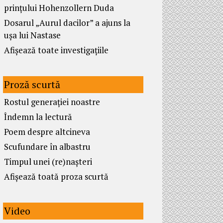
prințului Hohenzollern Duda
Dosarul „Aurul dacilor” a ajuns la
ușa lui Nastase
Afișează toate investigațiile
Proză scurtă
Rostul generației noastre
Îndemn la lectură
Poem despre altcineva
Scufundare în albastru
Timpul unei (re)nașteri
Afișează toată proza scurtă
Video