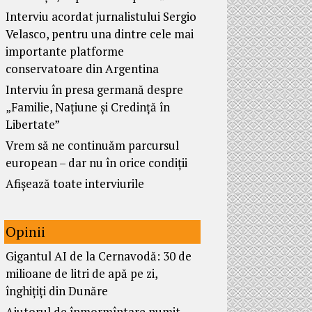
Interviu acordat jurnalistului Sergio
Velasco, pentru una dintre cele mai
importante platforme
conservatoare din Argentina
Interviu în presa germană despre
„Familie, Națiune și Credință în
Libertate”
Vrem să ne continuăm parcursul
european – dar nu în orice condiții
Afișează toate interviurile
Opinii
Gigantul AI de la Cernavodă: 30 de
milioane de litri de apă pe zi,
înghițiți din Dunăre
Ajutorul de înmormîntare numit