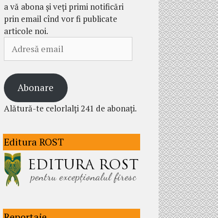
a vă abona și veți primi notificări
prin email cînd vor fi publicate
articole noi.
Adresă
email
Abonare
Alătură-te celorlalți 241 de abonați.
Editura ROST
Reportaje