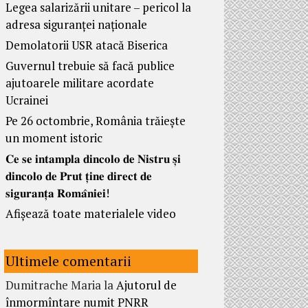
Legea salarizării unitare – pericol la
adresa siguranței naționale
Demolatorii USR atacă Biserica
Guvernul trebuie să facă publice
ajutoarele militare acordate
Ucrainei
Pe 26 octombrie, România trăiește
un moment istoric
𝐂𝐞 𝐬𝐞 𝐢𝐧𝐭𝐚𝐦𝐩𝐥𝐚 𝐝𝐢𝐧𝐜𝐨𝐥𝐨 𝐝𝐞 𝐍𝐢𝐬𝐭𝐫𝐮 𝐬̦𝐢
𝐝𝐢𝐧𝐜𝐨𝐥𝐨 𝐝𝐞 𝐏𝐫𝐮𝐭 𝐭̦𝐢𝐧𝐞 𝐝𝐢𝐫𝐞𝐜𝐭 𝐝𝐞
𝐬𝐢𝐠𝐮𝐫𝐚𝐧𝐭̦𝐚 𝐑𝐨𝐦𝐚̂𝐧𝐢𝐞𝐢!
Afișează toate materialele video
Ultimele comentarii
Dumitrache Maria
la
Ajutorul de
înmormîntare numit PNRR