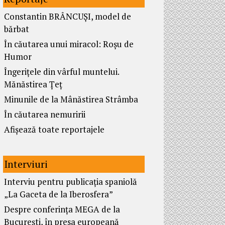
Constantin BRÂNCUȘI, model de
bărbat
În căutarea unui miracol: Roșu de
Humor
Îngerițele din vârful muntelui.
Mănăstirea Țeț
Minunile de la Mânăstirea Strâmba
În căutarea nemuririi
Afișează toate reportajele
Interviuri
Interviu pentru publicația spaniolă
„La Gaceta de la Iberosfera”
Despre conferința MEGA de la
București, în presa europeană