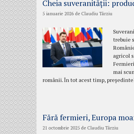
Cheia suveranității: produc
5 ianuarie 2026
de
Claudiu Târziu
Suverani
trebuie 
României
agricol 
Fermieri
mai scum
românii. În tot acest timp, președinte
Fără fermieri, Europa moa
21 octombrie 2025
de
Claudiu Târziu