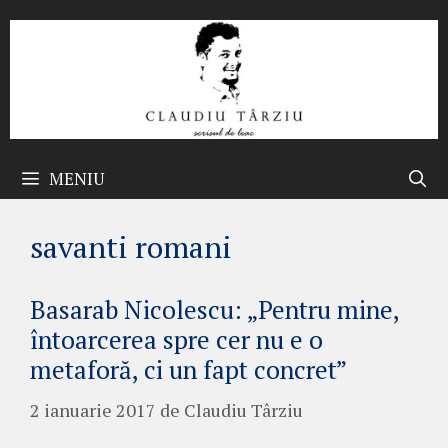
Sari
la
conținut
MENIU
savanti romani
Basarab Nicolescu: „Pentru mine,
întoarcerea spre cer nu e o
metaforă, ci un fapt concret”
2 ianuarie 2017
de
Claudiu Târziu