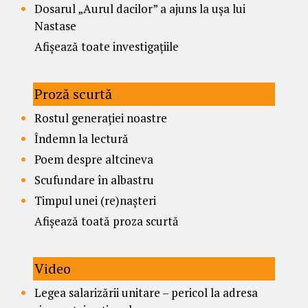
Dosarul „Aurul dacilor” a ajuns la ușa lui
Nastase
Afișează toate investigațiile
Proză scurtă
Rostul generației noastre
Îndemn la lectură
Poem despre altcineva
Scufundare în albastru
Timpul unei (re)nașteri
Afișează toată proza scurtă
Video
Legea salarizării unitare – pericol la adresa