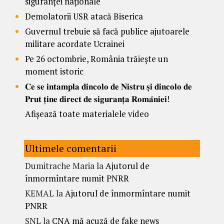
siguranței naționale
Demolatorii USR atacă Biserica
Guvernul trebuie să facă publice ajutoarele
militare acordate Ucrainei
Pe 26 octombrie, România trăiește un
moment istoric
𝐂𝐞 𝐬𝐞 𝐢𝐧𝐭𝐚𝐦𝐩𝐥𝐚 𝐝𝐢𝐧𝐜𝐨𝐥𝐨 𝐝𝐞 𝐍𝐢𝐬𝐭𝐫𝐮 𝐬̦𝐢 𝐝𝐢𝐧𝐜𝐨𝐥𝐨 𝐝𝐞
𝐏𝐫𝐮𝐭 𝐭̦𝐢𝐧𝐞 𝐝𝐢𝐫𝐞𝐜𝐭 𝐝𝐞 𝐬𝐢𝐠𝐮𝐫𝐚𝐧𝐭̦𝐚 𝐑𝐨𝐦𝐚̂𝐧𝐢𝐞𝐢!
Afișează toate materialele video
Ultimele comentarii
Dumitrache Maria
la
Ajutorul de
înmormîntare numit PNRR
KEMAL
la
Ajutorul de înmormîntare numit
PNRR
SNL
la
CNA mă acuză de fake news