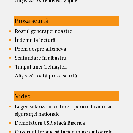
Afișează toate investigațiile
Proză scurtă
Rostul generației noastre
Îndemn la lectură
Poem despre altcineva
Scufundare în albastru
Timpul unei (re)nașteri
Afișează toată proza scurtă
Video
Legea salarizării unitare – pericol la adresa
siguranței naționale
Demolatorii USR atacă Biserica
Guvernul trebuie să facă publice ajutoarele