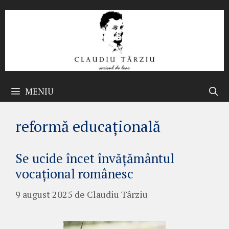
Sari
la
conținut
MENIU
reformă educațională
Se ucide încet învățământul
vocațional românesc
9 august 2025
de
Claudiu Târziu