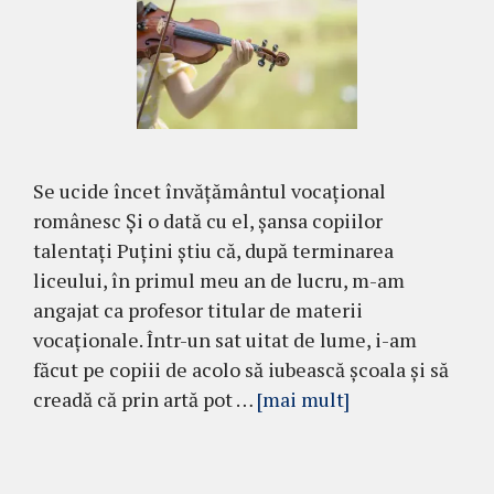
Se ucide încet învățământul vocațional
românesc Și o dată cu el, șansa copiilor
talentați Puțini știu că, după terminarea
liceului, în primul meu an de lucru, m-am
angajat ca profesor titular de materii
vocaționale. Într-un sat uitat de lume, i-am
făcut pe copiii de acolo să iubească școala și să
creadă că prin artă pot …
[mai mult]