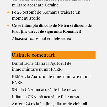
militare acordate Ucrainei
Pe 26 octombrie, România trăiește un
moment istoric
𝐂𝐞 𝐬𝐞 𝐢𝐧𝐭𝐚𝐦𝐩𝐥𝐚 𝐝𝐢𝐧𝐜𝐨𝐥𝐨 𝐝𝐞 𝐍𝐢𝐬𝐭𝐫𝐮 𝐬̦𝐢 𝐝𝐢𝐧𝐜𝐨𝐥𝐨 𝐝𝐞
𝐏𝐫𝐮𝐭 𝐭̦𝐢𝐧𝐞 𝐝𝐢𝐫𝐞𝐜𝐭 𝐝𝐞 𝐬𝐢𝐠𝐮𝐫𝐚𝐧𝐭̦𝐚 𝐑𝐨𝐦𝐚̂𝐧𝐢𝐞𝐢!
Afișează toate materialele video
Ultimele comentarii
Dumitrache Maria
la
Ajutorul de
înmormîntare numit PNRR
KEMAL
la
Ajutorul de înmormîntare numit
PNRR
SNL
la
CNA mă acuză de fake news
Iulian
la
CNA mă acuză de fake news
Antena24.ro
la
La Jina, alături de ciobanii