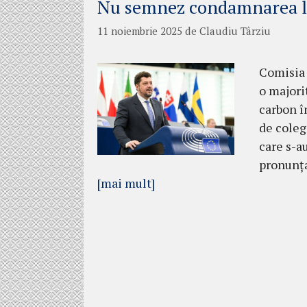
Nu semnez condamnarea la
11 noiembrie 2025
de
Claudiu Târziu
Comisia 
o majori
carbon î
de coleg
care s-a
pronunța
[mai mult]