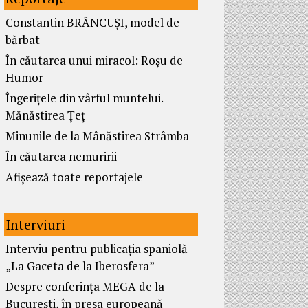
Constantin BRÂNCUȘI, model de
bărbat
În căutarea unui miracol: Roșu de
Humor
Îngerițele din vârful muntelui.
Mănăstirea Țeț
Minunile de la Mânăstirea Strâmba
În căutarea nemuririi
Afișează toate reportajele
Interviuri
Interviu pentru publicația spaniolă
„La Gaceta de la Iberosfera”
Despre conferința MEGA de la
București, în presa europeană