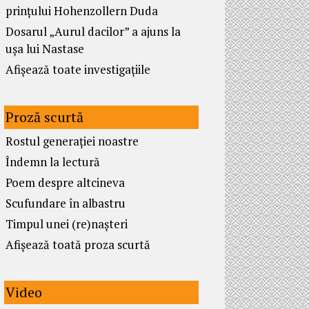
prințului Hohenzollern Duda
Dosarul „Aurul dacilor” a ajuns la
ușa lui Nastase
Afișează toate investigațiile
Proză scurtă
Rostul generației noastre
Îndemn la lectură
Poem despre altcineva
Scufundare în albastru
Timpul unei (re)nașteri
Afișează toată proza scurtă
Video