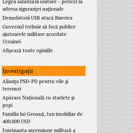
Legea salarizării unitare – pericol la
adresa siguranței naționale
Demolatorii USR atacă Biserica
Guvernul trebuie să facă publice
ajutoarele militare acordate
Ucrainei
Afișează toate opiniile
Investigații
Alianța PSD-PD pentru vile și
terenuri
Apărare Națională cu starlete și
popi
Familia lui Geoană, tun imobiliar de
400.000 USD
Fascinanta ascensiune militară a