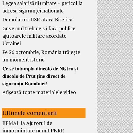
Legea salarizării unitare – pericol la
adresa siguranței naționale
Demolatorii USR atacă Biserica
Guvernul trebuie să facă publice
ajutoarele militare acordate
Ucrainei
Pe 26 octombrie, România trăiește
un moment istoric
𝐂𝐞 𝐬𝐞 𝐢𝐧𝐭𝐚𝐦𝐩𝐥𝐚 𝐝𝐢𝐧𝐜𝐨𝐥𝐨 𝐝𝐞 𝐍𝐢𝐬𝐭𝐫𝐮 𝐬̦𝐢
𝐝𝐢𝐧𝐜𝐨𝐥𝐨 𝐝𝐞 𝐏𝐫𝐮𝐭 𝐭̦𝐢𝐧𝐞 𝐝𝐢𝐫𝐞𝐜𝐭 𝐝𝐞
𝐬𝐢𝐠𝐮𝐫𝐚𝐧𝐭̦𝐚 𝐑𝐨𝐦𝐚̂𝐧𝐢𝐞𝐢!
Afișează toate materialele video
Ultimele comentarii
KEMAL
la
Ajutorul de
înmormîntare numit PNRR