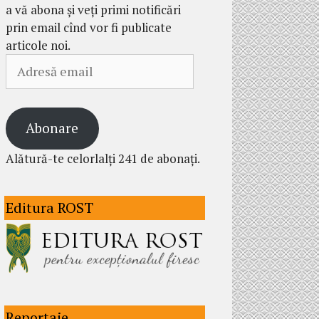
a vă abona și veți primi notificări
prin email cînd vor fi publicate
articole noi.
Adresă
email
Abonare
Alătură-te celorlalți 241 de abonați.
Editura ROST
Reportaje