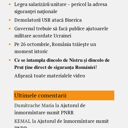
Legea salarizării unitare – pericol la adresa
siguranței naționale
Demolatorii USR atacă Biserica
Guvernul trebuie să facă publice ajutoarele
militare acordate Ucrainei
Pe 26 octombrie, România trăiește un
moment istoric
𝐂𝐞 𝐬𝐞 𝐢𝐧𝐭𝐚𝐦𝐩𝐥𝐚 𝐝𝐢𝐧𝐜𝐨𝐥𝐨 𝐝𝐞 𝐍𝐢𝐬𝐭𝐫𝐮 𝐬̦𝐢 𝐝𝐢𝐧𝐜𝐨𝐥𝐨 𝐝𝐞
𝐏𝐫𝐮𝐭 𝐭̦𝐢𝐧𝐞 𝐝𝐢𝐫𝐞𝐜𝐭 𝐝𝐞 𝐬𝐢𝐠𝐮𝐫𝐚𝐧𝐭̦𝐚 𝐑𝐨𝐦𝐚̂𝐧𝐢𝐞𝐢!
Afișează toate materialele video
Ultimele comentarii
Dumitrache Maria
la
Ajutorul de
înmormîntare numit PNRR
KEMAL
la
Ajutorul de înmormîntare numit