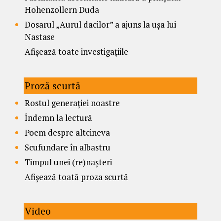
Hohenzollern Duda
Dosarul „Aurul dacilor” a ajuns la ușa lui
Nastase
Afișează toate investigațiile
Proză scurtă
Rostul generației noastre
Îndemn la lectură
Poem despre altcineva
Scufundare în albastru
Timpul unei (re)nașteri
Afișează toată proza scurtă
Video