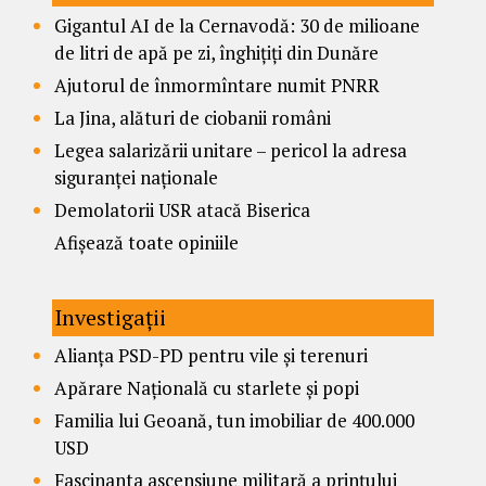
Gigantul AI de la Cernavodă: 30 de milioane
de litri de apă pe zi, înghițiți din Dunăre
Ajutorul de înmormîntare numit PNRR
La Jina, alături de ciobanii români
Legea salarizării unitare – pericol la adresa
siguranței naționale
Demolatorii USR atacă Biserica
Afișează toate opiniile
Investigații
Alianța PSD-PD pentru vile și terenuri
Apărare Națională cu starlete și popi
Familia lui Geoană, tun imobiliar de 400.000
USD
Fascinanta ascensiune militară a prințului