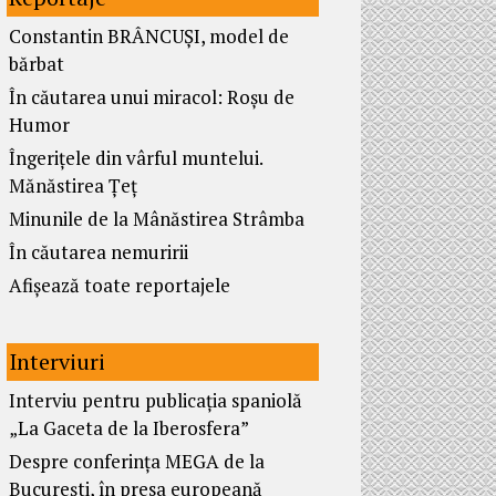
Constantin BRÂNCUȘI, model de
bărbat
În căutarea unui miracol: Roșu de
Humor
Îngerițele din vârful muntelui.
Mănăstirea Țeț
Minunile de la Mânăstirea Strâmba
În căutarea nemuririi
Afișează toate reportajele
Interviuri
Interviu pentru publicația spaniolă
„La Gaceta de la Iberosfera”
Despre conferința MEGA de la
București, în presa europeană