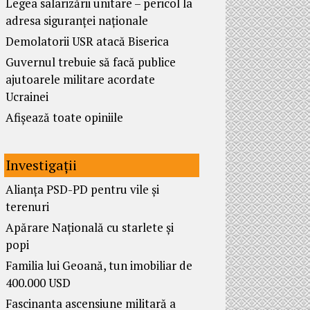
Legea salarizării unitare – pericol la
adresa siguranței naționale
Demolatorii USR atacă Biserica
Guvernul trebuie să facă publice
ajutoarele militare acordate
Ucrainei
Afișează toate opiniile
Investigații
Alianța PSD-PD pentru vile și
terenuri
Apărare Națională cu starlete și
popi
Familia lui Geoană, tun imobiliar de
400.000 USD
Fascinanta ascensiune militară a