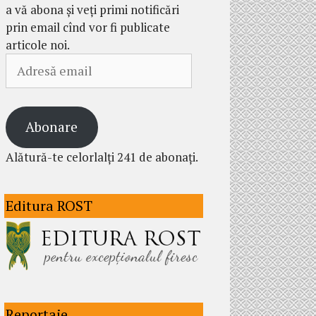
a vă abona și veți primi notificări
prin email cînd vor fi publicate
articole noi.
Adresă
email
Abonare
Alătură-te celorlalți 241 de abonați.
Editura ROST
Reportaje