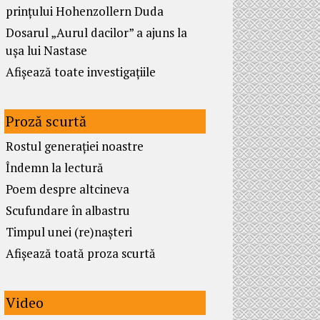
prințului Hohenzollern Duda
Dosarul „Aurul dacilor” a ajuns la
ușa lui Nastase
Afișează toate investigațiile
Proză scurtă
Rostul generației noastre
Îndemn la lectură
Poem despre altcineva
Scufundare în albastru
Timpul unei (re)nașteri
Afișează toată proza scurtă
Video