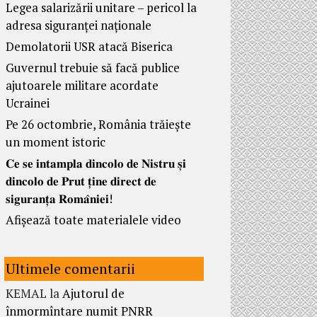
Legea salarizării unitare – pericol la
adresa siguranței naționale
Demolatorii USR atacă Biserica
Guvernul trebuie să facă publice
ajutoarele militare acordate
Ucrainei
Pe 26 octombrie, România trăiește
un moment istoric
𝐂𝐞 𝐬𝐞 𝐢𝐧𝐭𝐚𝐦𝐩𝐥𝐚 𝐝𝐢𝐧𝐜𝐨𝐥𝐨 𝐝𝐞 𝐍𝐢𝐬𝐭𝐫𝐮 𝐬̦𝐢
𝐝𝐢𝐧𝐜𝐨𝐥𝐨 𝐝𝐞 𝐏𝐫𝐮𝐭 𝐭̦𝐢𝐧𝐞 𝐝𝐢𝐫𝐞𝐜𝐭 𝐝𝐞
𝐬𝐢𝐠𝐮𝐫𝐚𝐧𝐭̦𝐚 𝐑𝐨𝐦𝐚̂𝐧𝐢𝐞𝐢!
Afișează toate materialele video
Ultimele comentarii
KEMAL
la
Ajutorul de
înmormîntare numit PNRR