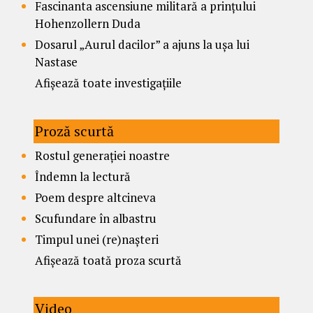
Fascinanta ascensiune militară a prințului
Hohenzollern Duda
Dosarul „Aurul dacilor” a ajuns la ușa lui
Nastase
Afișează toate investigațiile
Proză scurtă
Rostul generației noastre
Îndemn la lectură
Poem despre altcineva
Scufundare în albastru
Timpul unei (re)nașteri
Afișează toată proza scurtă
Video