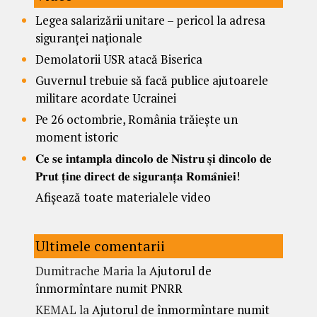
Legea salarizării unitare – pericol la adresa
siguranței naționale
Demolatorii USR atacă Biserica
Guvernul trebuie să facă publice ajutoarele
militare acordate Ucrainei
Pe 26 octombrie, România trăiește un
moment istoric
𝐂𝐞 𝐬𝐞 𝐢𝐧𝐭𝐚𝐦𝐩𝐥𝐚 𝐝𝐢𝐧𝐜𝐨𝐥𝐨 𝐝𝐞 𝐍𝐢𝐬𝐭𝐫𝐮 𝐬̦𝐢 𝐝𝐢𝐧𝐜𝐨𝐥𝐨 𝐝𝐞
𝐏𝐫𝐮𝐭 𝐭̦𝐢𝐧𝐞 𝐝𝐢𝐫𝐞𝐜𝐭 𝐝𝐞 𝐬𝐢𝐠𝐮𝐫𝐚𝐧𝐭̦𝐚 𝐑𝐨𝐦𝐚̂𝐧𝐢𝐞𝐢!
Afișează toate materialele video
Ultimele comentarii
Dumitrache Maria
la
Ajutorul de
înmormîntare numit PNRR
KEMAL
la
Ajutorul de înmormîntare numit