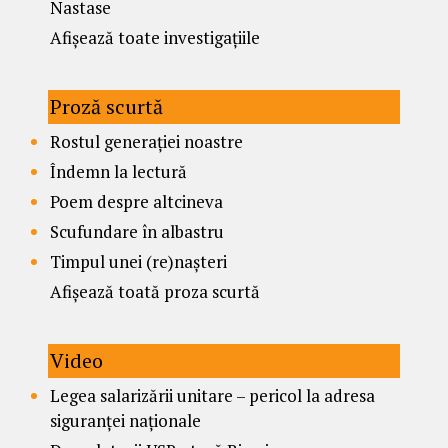
Nastase
Afișează toate investigațiile
Proză scurtă
Rostul generației noastre
Îndemn la lectură
Poem despre altcineva
Scufundare în albastru
Timpul unei (re)nașteri
Afișează toată proza scurtă
Video
Legea salarizării unitare – pericol la adresa
siguranței naționale