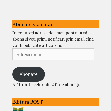
Abonare via email
Introduceți adresa de email pentru a vă
abona și veți primi notificări prin email cînd
vor fi publicate articole noi.
Adresă
email
Abonare
Alătură-te celorlalți 241 de abonați.
Editura ROST