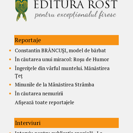
Reportaje
Constantin BRÂNCUȘI, model de bărbat
În căutarea unui miracol: Roșu de Humor
Îngerițele din vârful muntelui. Mănăstirea
Țeț
Minunile de la Mânăstirea Strâmba
În căutarea nemuririi
Afișează toate reportajele
Interviuri