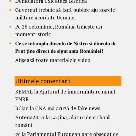
Demolatorii USR atacă Biserica
Guvernul trebuie să facă publice ajutoarele
militare acordate Ucrainei
Pe 26 octombrie, România trăiește un
moment istoric
𝐂𝐞 𝐬𝐞 𝐢𝐧𝐭𝐚𝐦𝐩𝐥𝐚 𝐝𝐢𝐧𝐜𝐨𝐥𝐨 𝐝𝐞 𝐍𝐢𝐬𝐭𝐫𝐮 𝐬̦𝐢 𝐝𝐢𝐧𝐜𝐨𝐥𝐨 𝐝𝐞
𝐏𝐫𝐮𝐭 𝐭̦𝐢𝐧𝐞 𝐝𝐢𝐫𝐞𝐜𝐭 𝐝𝐞 𝐬𝐢𝐠𝐮𝐫𝐚𝐧𝐭̦𝐚 𝐑𝐨𝐦𝐚̂𝐧𝐢𝐞𝐢!
Afișează toate materialele video
Ultimele comentarii
KEMAL
la
Ajutorul de înmormîntare numit
PNRR
Iulian
la
CNA mă acuză de fake news
Antena24.ro
la
La Jina, alături de ciobanii
români
gc
la
Parlamentul European pare obsedat de