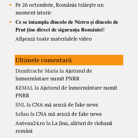
Pe 26 octombrie, România trăiește un
moment istoric
𝐂𝐞 𝐬𝐞 𝐢𝐧𝐭𝐚𝐦𝐩𝐥𝐚 𝐝𝐢𝐧𝐜𝐨𝐥𝐨 𝐝𝐞 𝐍𝐢𝐬𝐭𝐫𝐮 𝐬̦𝐢 𝐝𝐢𝐧𝐜𝐨𝐥𝐨 𝐝𝐞
𝐏𝐫𝐮𝐭 𝐭̦𝐢𝐧𝐞 𝐝𝐢𝐫𝐞𝐜𝐭 𝐝𝐞 𝐬𝐢𝐠𝐮𝐫𝐚𝐧𝐭̦𝐚 𝐑𝐨𝐦𝐚̂𝐧𝐢𝐞𝐢!
Afișează toate materialele video
Ultimele comentarii
Dumitrache Maria
la
Ajutorul de
înmormîntare numit PNRR
KEMAL
la
Ajutorul de înmormîntare numit
PNRR
SNL
la
CNA mă acuză de fake news
Iulian
la
CNA mă acuză de fake news
Antena24.ro
la
La Jina, alături de ciobanii
români