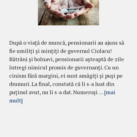
După o viață de muncă, pensionarii au ajuns să
fie umiliți și mințiți de guvernul Ciolacu!
Bătrâni și bolnavi, pensionarii așteaptă de zile
întregi nimicul promis de guvernanți. Cu un
cinism fără margini, ei sunt amăgiți și puși pe
drumuri. La final, constată că li s-a luat din
puținul avut, nu li s-a dat. Numeroși …
[mai
mult]