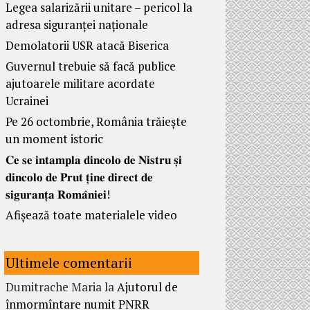
Legea salarizării unitare – pericol la
adresa siguranței naționale
Demolatorii USR atacă Biserica
Guvernul trebuie să facă publice
ajutoarele militare acordate
Ucrainei
Pe 26 octombrie, România trăiește
un moment istoric
𝐂𝐞 𝐬𝐞 𝐢𝐧𝐭𝐚𝐦𝐩𝐥𝐚 𝐝𝐢𝐧𝐜𝐨𝐥𝐨 𝐝𝐞 𝐍𝐢𝐬𝐭𝐫𝐮 𝐬̦𝐢
𝐝𝐢𝐧𝐜𝐨𝐥𝐨 𝐝𝐞 𝐏𝐫𝐮𝐭 𝐭̦𝐢𝐧𝐞 𝐝𝐢𝐫𝐞𝐜𝐭 𝐝𝐞
𝐬𝐢𝐠𝐮𝐫𝐚𝐧𝐭̦𝐚 𝐑𝐨𝐦𝐚̂𝐧𝐢𝐞𝐢!
Afișează toate materialele video
Ultimele comentarii
Dumitrache Maria
la
Ajutorul de
înmormîntare numit PNRR