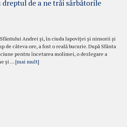
reptul de a ne trăi sărbătorile
Sfântului Andrei și, în ciuda lapoviței și ninsorii și
mp de câteva ore, a fost o reală bucurie. După Sfânta
găciune pentru încetarea molimei, o dezlegare a
me și …
[mai mult]