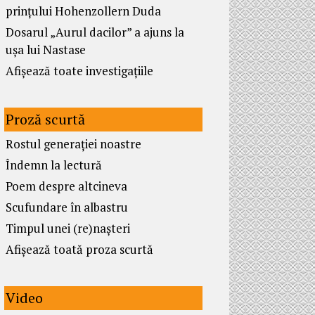
prințului Hohenzollern Duda
Dosarul „Aurul dacilor” a ajuns la
ușa lui Nastase
Afișează toate investigațiile
Proză scurtă
Rostul generației noastre
Îndemn la lectură
Poem despre altcineva
Scufundare în albastru
Timpul unei (re)nașteri
Afișează toată proza scurtă
Video