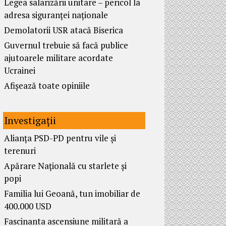
Legea salarizării unitare – pericol la
adresa siguranței naționale
Demolatorii USR atacă Biserica
Guvernul trebuie să facă publice
ajutoarele militare acordate
Ucrainei
Afișează toate opiniile
Investigații
Alianța PSD-PD pentru vile și
terenuri
Apărare Națională cu starlete și
popi
Familia lui Geoană, tun imobiliar de
400.000 USD
Fascinanta ascensiune militară a