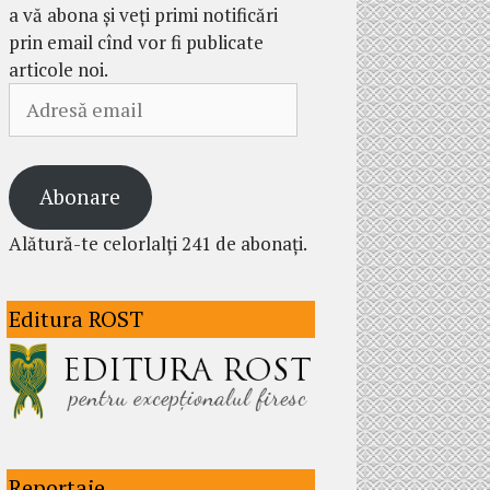
a vă abona și veți primi notificări
prin email cînd vor fi publicate
articole noi.
Adresă
email
Abonare
Alătură-te celorlalți 241 de abonați.
Editura ROST
Reportaje