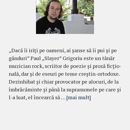
„Dacă îi iriţi pe oameni, ai şanse să îi pui şi pe
gânduri” Paul „Slayer” Grigoriu este un tânăr
muzi­cian rock, scriitor de poezie şi proză ficţio­
nală, dar şi de eseuri pe teme creştin-orto­doxe.
Dezinhibat şi chiar provocator pe alocuri, de la
îmbrăcăminte şi până la supranumele pe care şi
l-a luat, el încearcă să …
[mai mult]