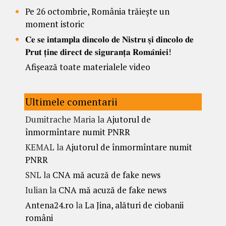
Pe 26 octombrie, România trăiește un
moment istoric
𝐂𝐞 𝐬𝐞 𝐢𝐧𝐭𝐚𝐦𝐩𝐥𝐚 𝐝𝐢𝐧𝐜𝐨𝐥𝐨 𝐝𝐞 𝐍𝐢𝐬𝐭𝐫𝐮 𝐬̦𝐢 𝐝𝐢𝐧𝐜𝐨𝐥𝐨 𝐝𝐞
𝐏𝐫𝐮𝐭 𝐭̦𝐢𝐧𝐞 𝐝𝐢𝐫𝐞𝐜𝐭 𝐝𝐞 𝐬𝐢𝐠𝐮𝐫𝐚𝐧𝐭̦𝐚 𝐑𝐨𝐦𝐚̂𝐧𝐢𝐞𝐢!
Afișează toate materialele video
Ultimele comentarii
Dumitrache Maria
la
Ajutorul de
înmormîntare numit PNRR
KEMAL
la
Ajutorul de înmormîntare numit
PNRR
SNL
la
CNA mă acuză de fake news
Iulian
la
CNA mă acuză de fake news
Antena24.ro
la
La Jina, alături de ciobanii
români