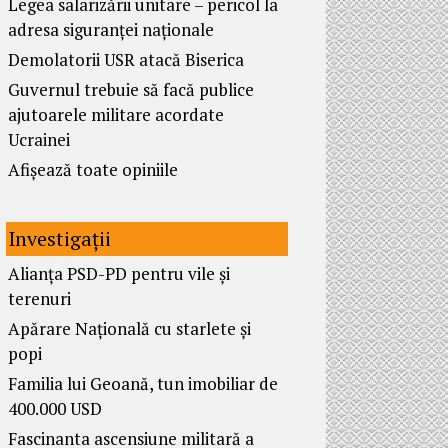
Legea salarizării unitare – pericol la
adresa siguranței naționale
Demolatorii USR atacă Biserica
Guvernul trebuie să facă publice
ajutoarele militare acordate
Ucrainei
Afișează toate opiniile
Investigații
Alianța PSD-PD pentru vile și
terenuri
Apărare Națională cu starlete și
popi
Familia lui Geoană, tun imobiliar de
400.000 USD
Fascinanta ascensiune militară a