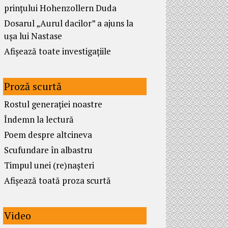
prințului Hohenzollern Duda
Dosarul „Aurul dacilor” a ajuns la
ușa lui Nastase
Afișează toate investigațiile
Proză scurtă
Rostul generației noastre
Îndemn la lectură
Poem despre altcineva
Scufundare în albastru
Timpul unei (re)nașteri
Afișează toată proza scurtă
Video