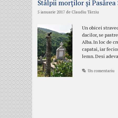
Stâlpii morților și Pasărea 
5 ianuarie 2017
de
Claudiu Târziu
Un obicei strave
dacilor, se pastr
Alba. In loc de c
capatai, iar feci
lemn. Desi adeva
Un comentariu