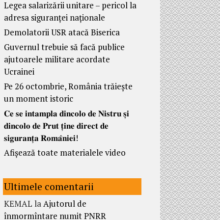
Legea salarizării unitare – pericol la
adresa siguranței naționale
Demolatorii USR atacă Biserica
Guvernul trebuie să facă publice
ajutoarele militare acordate
Ucrainei
Pe 26 octombrie, România trăiește
un moment istoric
𝐂𝐞 𝐬𝐞 𝐢𝐧𝐭𝐚𝐦𝐩𝐥𝐚 𝐝𝐢𝐧𝐜𝐨𝐥𝐨 𝐝𝐞 𝐍𝐢𝐬𝐭𝐫𝐮 𝐬̦𝐢
𝐝𝐢𝐧𝐜𝐨𝐥𝐨 𝐝𝐞 𝐏𝐫𝐮𝐭 𝐭̦𝐢𝐧𝐞 𝐝𝐢𝐫𝐞𝐜𝐭 𝐝𝐞
𝐬𝐢𝐠𝐮𝐫𝐚𝐧𝐭̦𝐚 𝐑𝐨𝐦𝐚̂𝐧𝐢𝐞𝐢!
Afișează toate materialele video
Ultimele comentarii
KEMAL
la
Ajutorul de
înmormîntare numit PNRR