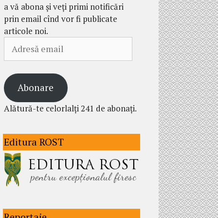
a vă abona și veți primi notificări
prin email cînd vor fi publicate
articole noi.
Adresă
email
Abonare
Alătură-te celorlalți 241 de abonați.
Editura ROST
Reportaje