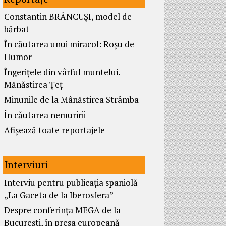
Constantin BRÂNCUȘI, model de
bărbat
În căutarea unui miracol: Roșu de
Humor
Îngerițele din vârful muntelui.
Mănăstirea Țeț
Minunile de la Mânăstirea Strâmba
În căutarea nemuririi
Afișează toate reportajele
Interviuri
Interviu pentru publicația spaniolă
„La Gaceta de la Iberosfera”
Despre conferința MEGA de la
București, în presa europeană