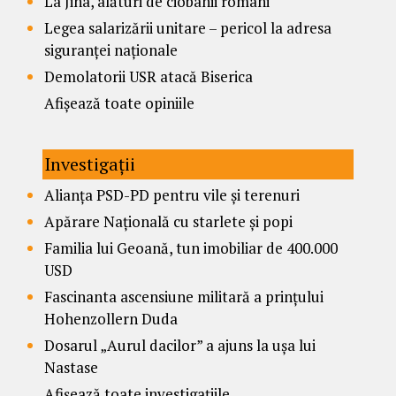
La Jina, alături de ciobanii români
Legea salarizării unitare – pericol la adresa
siguranței naționale
Demolatorii USR atacă Biserica
Afișează toate opiniile
Investigații
Alianța PSD-PD pentru vile și terenuri
Apărare Națională cu starlete și popi
Familia lui Geoană, tun imobiliar de 400.000
USD
Fascinanta ascensiune militară a prințului
Hohenzollern Duda
Dosarul „Aurul dacilor” a ajuns la ușa lui
Nastase
Afișează toate investigațiile