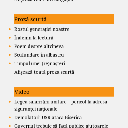
Proză scurtă
Rostul generației noastre
Îndemn la lectură
Poem despre altcineva
Scufundare în albastru
Timpul unei (re)nașteri
Afișează toată proza scurtă
Video
Legea salarizării unitare – pericol la adresa
siguranței naționale
Demolatorii USR atacă Biserica
Guvernul trebuie să facă publice ajutoarele