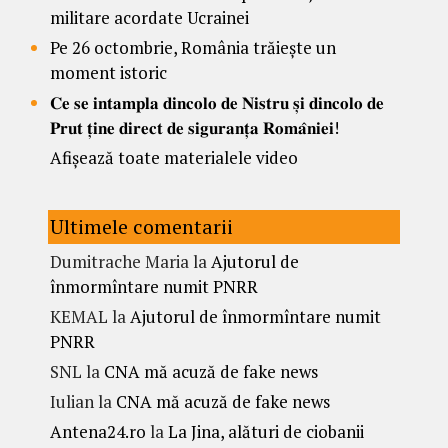
militare acordate Ucrainei
Pe 26 octombrie, România trăiește un
moment istoric
𝐂𝐞 𝐬𝐞 𝐢𝐧𝐭𝐚𝐦𝐩𝐥𝐚 𝐝𝐢𝐧𝐜𝐨𝐥𝐨 𝐝𝐞 𝐍𝐢𝐬𝐭𝐫𝐮 𝐬̦𝐢 𝐝𝐢𝐧𝐜𝐨𝐥𝐨 𝐝𝐞
𝐏𝐫𝐮𝐭 𝐭̦𝐢𝐧𝐞 𝐝𝐢𝐫𝐞𝐜𝐭 𝐝𝐞 𝐬𝐢𝐠𝐮𝐫𝐚𝐧𝐭̦𝐚 𝐑𝐨𝐦𝐚̂𝐧𝐢𝐞𝐢!
Afișează toate materialele video
Ultimele comentarii
Dumitrache Maria
la
Ajutorul de
înmormîntare numit PNRR
KEMAL
la
Ajutorul de înmormîntare numit
PNRR
SNL
la
CNA mă acuză de fake news
Iulian
la
CNA mă acuză de fake news
Antena24.ro
la
La Jina, alături de ciobanii