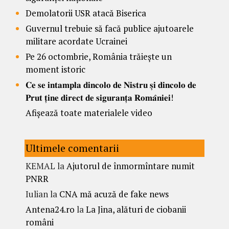
Demolatorii USR atacă Biserica
Guvernul trebuie să facă publice ajutoarele
militare acordate Ucrainei
Pe 26 octombrie, România trăiește un
moment istoric
𝐂𝐞 𝐬𝐞 𝐢𝐧𝐭𝐚𝐦𝐩𝐥𝐚 𝐝𝐢𝐧𝐜𝐨𝐥𝐨 𝐝𝐞 𝐍𝐢𝐬𝐭𝐫𝐮 𝐬̦𝐢 𝐝𝐢𝐧𝐜𝐨𝐥𝐨 𝐝𝐞
𝐏𝐫𝐮𝐭 𝐭̦𝐢𝐧𝐞 𝐝𝐢𝐫𝐞𝐜𝐭 𝐝𝐞 𝐬𝐢𝐠𝐮𝐫𝐚𝐧𝐭̦𝐚 𝐑𝐨𝐦𝐚̂𝐧𝐢𝐞𝐢!
Afișează toate materialele video
Ultimele comentarii
KEMAL
la
Ajutorul de înmormîntare numit
PNRR
Iulian
la
CNA mă acuză de fake news
Antena24.ro
la
La Jina, alături de ciobanii
români