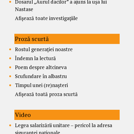
Dosarul „Aurul dacilor” a ajuns la ușa lui
Nastase
Afișează toate investigațiile
Proză scurtă
Rostul generației noastre
Îndemn la lectură
Poem despre altcineva
Scufundare în albastru
Timpul unei (re)nașteri
Afișează toată proza scurtă
Video
Legea salarizării unitare – pericol la adresa
siguranței naționale