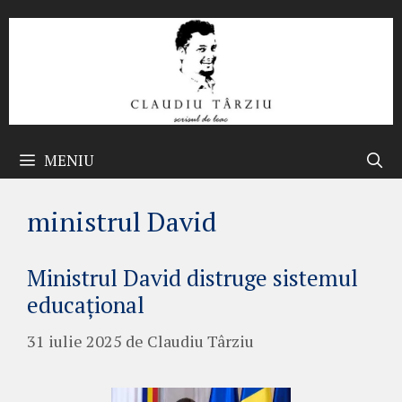
Sari
la
conținut
MENIU
ministrul David
Ministrul David distruge sistemul
educațional
31 iulie 2025
de
Claudiu Târziu