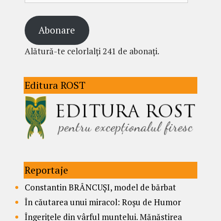
Abonare
Alătură-te celorlalți 241 de abonați.
Editura ROST
Reportaje
Constantin BRÂNCUȘI, model de bărbat
În căutarea unui miracol: Roșu de Humor
Îngerițele din vârful muntelui. Mănăstirea