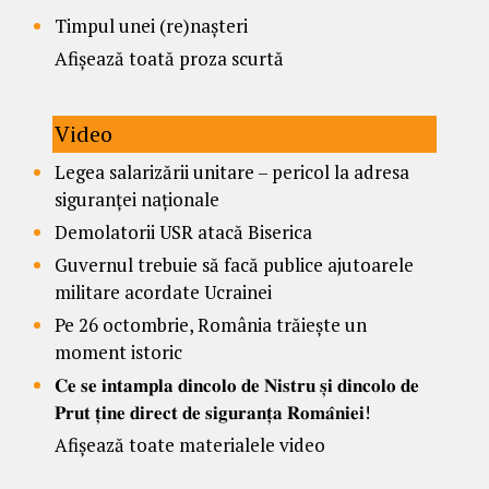
Timpul unei (re)nașteri
Afișează toată proza scurtă
Video
Legea salarizării unitare – pericol la adresa
siguranței naționale
Demolatorii USR atacă Biserica
Guvernul trebuie să facă publice ajutoarele
militare acordate Ucrainei
Pe 26 octombrie, România trăiește un
moment istoric
𝐂𝐞 𝐬𝐞 𝐢𝐧𝐭𝐚𝐦𝐩𝐥𝐚 𝐝𝐢𝐧𝐜𝐨𝐥𝐨 𝐝𝐞 𝐍𝐢𝐬𝐭𝐫𝐮 𝐬̦𝐢 𝐝𝐢𝐧𝐜𝐨𝐥𝐨 𝐝𝐞
𝐏𝐫𝐮𝐭 𝐭̦𝐢𝐧𝐞 𝐝𝐢𝐫𝐞𝐜𝐭 𝐝𝐞 𝐬𝐢𝐠𝐮𝐫𝐚𝐧𝐭̦𝐚 𝐑𝐨𝐦𝐚̂𝐧𝐢𝐞𝐢!
Afișează toate materialele video