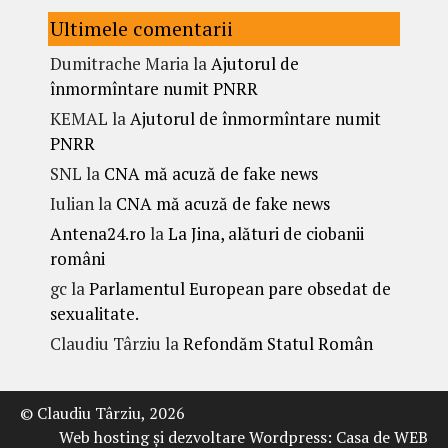
Ultimele comentarii
Dumitrache Maria
la
Ajutorul de
înmormîntare numit PNRR
KEMAL
la
Ajutorul de înmormîntare numit
PNRR
SNL
la
CNA mă acuză de fake news
Iulian
la
CNA mă acuză de fake news
Antena24.ro
la
La Jina, alături de ciobanii
români
gc
la
Parlamentul European pare obsedat de
sexualitate.
Claudiu Târziu
la
Refondăm Statul Român
© Claudiu Târziu, 2026
Web hosting şi dezvoltare Wordpress:
Casa de WEB