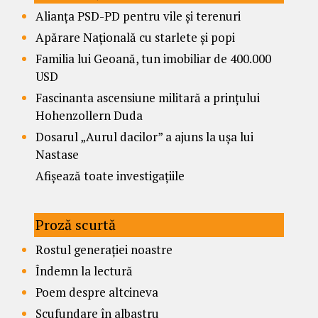
Alianța PSD-PD pentru vile și terenuri
Apărare Națională cu starlete și popi
Familia lui Geoană, tun imobiliar de 400.000
USD
Fascinanta ascensiune militară a prințului
Hohenzollern Duda
Dosarul „Aurul dacilor” a ajuns la ușa lui
Nastase
Afișează toate investigațiile
Proză scurtă
Rostul generației noastre
Îndemn la lectură
Poem despre altcineva
Scufundare în albastru