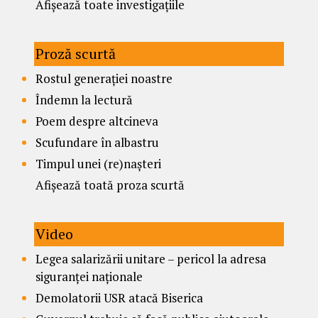
Afișează toate investigațiile
Proză scurtă
Rostul generației noastre
Îndemn la lectură
Poem despre altcineva
Scufundare în albastru
Timpul unei (re)nașteri
Afișează toată proza scurtă
Video
Legea salarizării unitare – pericol la adresa
siguranței naționale
Demolatorii USR atacă Biserica