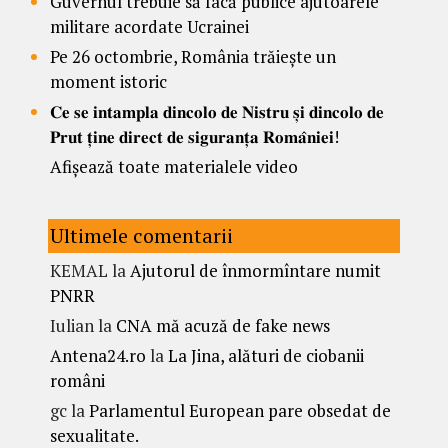
Guvernul trebuie să facă publice ajutoarele
militare acordate Ucrainei
Pe 26 octombrie, România trăiește un
moment istoric
𝐂𝐞 𝐬𝐞 𝐢𝐧𝐭𝐚𝐦𝐩𝐥𝐚 𝐝𝐢𝐧𝐜𝐨𝐥𝐨 𝐝𝐞 𝐍𝐢𝐬𝐭𝐫𝐮 𝐬̦𝐢 𝐝𝐢𝐧𝐜𝐨𝐥𝐨 𝐝𝐞
𝐏𝐫𝐮𝐭 𝐭̦𝐢𝐧𝐞 𝐝𝐢𝐫𝐞𝐜𝐭 𝐝𝐞 𝐬𝐢𝐠𝐮𝐫𝐚𝐧𝐭̦𝐚 𝐑𝐨𝐦𝐚̂𝐧𝐢𝐞𝐢!
Afișează toate materialele video
Ultimele comentarii
KEMAL
la
Ajutorul de înmormîntare numit
PNRR
Iulian
la
CNA mă acuză de fake news
Antena24.ro
la
La Jina, alături de ciobanii
români
gc
la
Parlamentul European pare obsedat de
sexualitate.