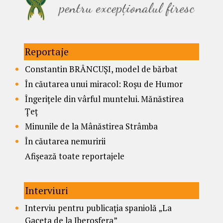
Reportaje
Constantin BRÂNCUȘI, model de bărbat
În căutarea unui miracol: Roșu de Humor
Îngerițele din vârful muntelui. Mănăstirea
Țeț
Minunile de la Mânăstirea Strâmba
În căutarea nemuririi
Afișează toate reportajele
Interviuri
Interviu pentru publicația spaniolă „La
Gaceta de la Iberosfera”