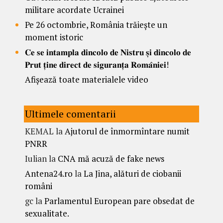
militare acordate Ucrainei
Pe 26 octombrie, România trăiește un
moment istoric
𝐂𝐞 𝐬𝐞 𝐢𝐧𝐭𝐚𝐦𝐩𝐥𝐚 𝐝𝐢𝐧𝐜𝐨𝐥𝐨 𝐝𝐞 𝐍𝐢𝐬𝐭𝐫𝐮 𝐬̦𝐢 𝐝𝐢𝐧𝐜𝐨𝐥𝐨 𝐝𝐞
𝐏𝐫𝐮𝐭 𝐭̦𝐢𝐧𝐞 𝐝𝐢𝐫𝐞𝐜𝐭 𝐝𝐞 𝐬𝐢𝐠𝐮𝐫𝐚𝐧𝐭̦𝐚 𝐑𝐨𝐦𝐚̂𝐧𝐢𝐞𝐢!
Afișează toate materialele video
Ultimele comentarii
KEMAL
la
Ajutorul de înmormîntare numit
PNRR
Iulian
la
CNA mă acuză de fake news
Antena24.ro
la
La Jina, alături de ciobanii
români
gc
la
Parlamentul European pare obsedat de
sexualitate.