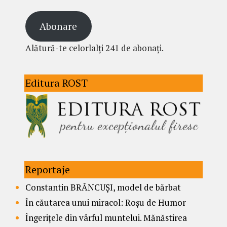
Abonare
Alătură-te celorlalți 241 de abonați.
Editura ROST
Reportaje
Constantin BRÂNCUȘI, model de bărbat
În căutarea unui miracol: Roșu de Humor
Îngerițele din vârful muntelui. Mănăstirea