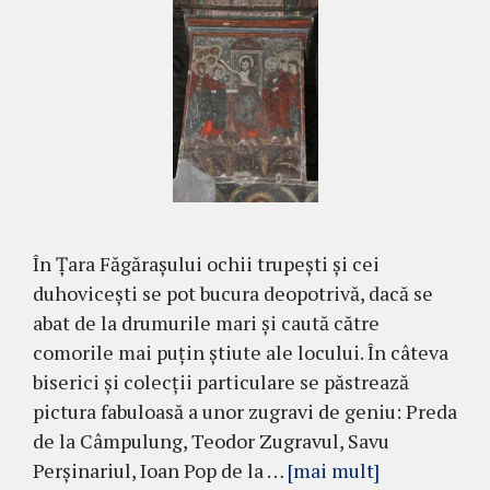
În Țara Făgărașului ochii trupești și cei
duhovicești se pot bucura deopotrivă, dacă se
abat de la drumurile mari și caută către
comorile mai puțin știute ale locului. În câteva
biserici și colecții particulare se păstrează
pictura fabuloasă a unor zugravi de geniu: Preda
de la Câmpulung, Teodor Zugravul, Savu
Perșinariul, Ioan Pop de la …
[mai mult]