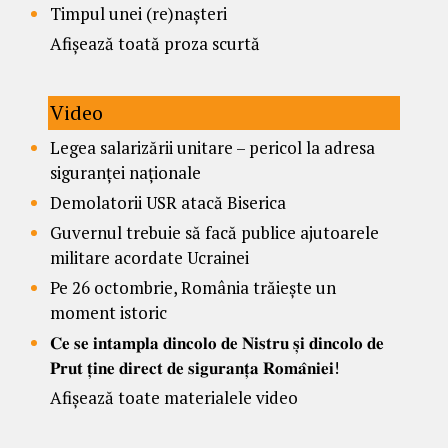
Timpul unei (re)nașteri
Afișează toată proza scurtă
Video
Legea salarizării unitare – pericol la adresa
siguranței naționale
Demolatorii USR atacă Biserica
Guvernul trebuie să facă publice ajutoarele
militare acordate Ucrainei
Pe 26 octombrie, România trăiește un
moment istoric
𝐂𝐞 𝐬𝐞 𝐢𝐧𝐭𝐚𝐦𝐩𝐥𝐚 𝐝𝐢𝐧𝐜𝐨𝐥𝐨 𝐝𝐞 𝐍𝐢𝐬𝐭𝐫𝐮 𝐬̦𝐢 𝐝𝐢𝐧𝐜𝐨𝐥𝐨 𝐝𝐞
𝐏𝐫𝐮𝐭 𝐭̦𝐢𝐧𝐞 𝐝𝐢𝐫𝐞𝐜𝐭 𝐝𝐞 𝐬𝐢𝐠𝐮𝐫𝐚𝐧𝐭̦𝐚 𝐑𝐨𝐦𝐚̂𝐧𝐢𝐞𝐢!
Afișează toate materialele video