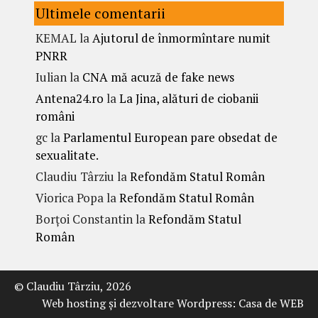
Ultimele comentarii
KEMAL
la
Ajutorul de înmormîntare numit
PNRR
Iulian
la
CNA mă acuză de fake news
Antena24.ro
la
La Jina, alături de ciobanii
români
gc
la
Parlamentul European pare obsedat de
sexualitate.
Claudiu Târziu
la
Refondăm Statul Român
Viorica Popa
la
Refondăm Statul Român
Borțoi Constantin
la
Refondăm Statul
Român
© Claudiu Târziu, 2026
Web hosting şi dezvoltare Wordpress:
Casa de WEB