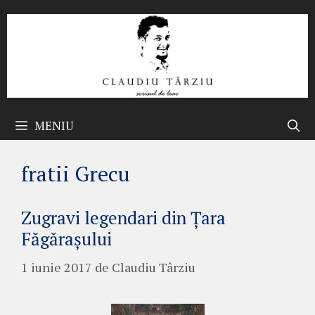
Sari
la
conținut
MENIU
fratii Grecu
Zugravi legendari din Țara
Făgărașului
1 iunie 2017
de
Claudiu Târziu