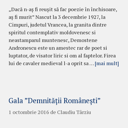
„Dacă n-aș fi reușit să fac poezie în închisoare,
aș fi murit” Nascut la 3 decembrie 1927, la
Cimpuri, judetul Vrancea, la granita dintre
spiritul contemplativ moldovenesc si
neastamparul muntenesc, Demostene
Andronescu este un amestec rar de poet si
luptator, de visator liric si om al faptelor. Firea
lui de cavaler medieval l-a oprit sa …
[mai mult]
Gala ”Demnității Românești”
1 octombrie 2016
de
Claudiu Târziu