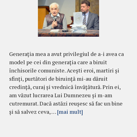
Generația mea a avut privilegiul de a-i avea ca
model pe cei din generația care a biruit
închisorile comuniste. Acești eroi, martiri și
sfinți, purtători de biruință mi-au dăruit
credință, curaj și vrednică învățătură. Prin ei,
am văzut lucrarea Lui Dumnezeu și m-am
cutremurat. Dacă astăzi reușesc să fac un bine
și să salvez ceva, …
[mai mult]