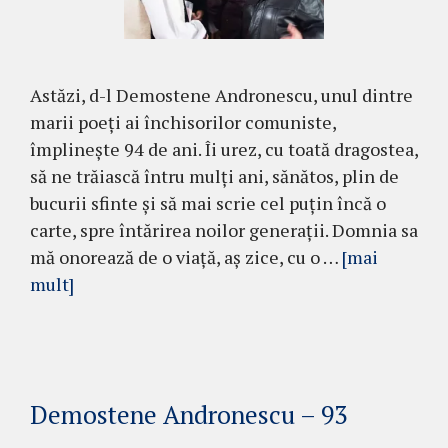
Astăzi, d-l Demostene Andronescu, unul dintre
marii poeți ai închisorilor comuniste,
împlinește 94 de ani. Îi urez, cu toată dragostea,
să ne trăiască întru mulți ani, sănătos, plin de
bucurii sfinte și să mai scrie cel puțin încă o
carte, spre întărirea noilor generații. Domnia sa
mă onorează de o viață, aș zice, cu o …
[mai
mult]
Demostene Andronescu – 93