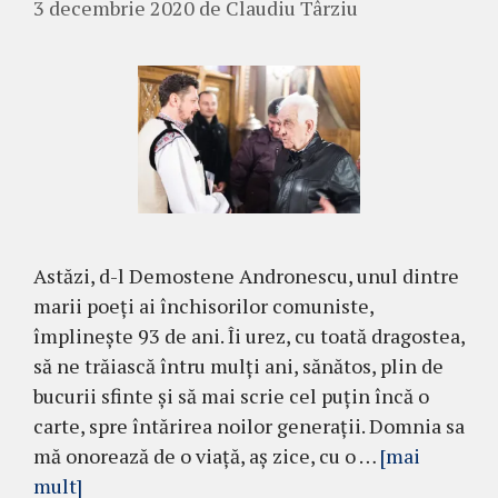
3 decembrie 2020
de
Claudiu Târziu
Astăzi, d-l Demostene Andronescu, unul dintre
marii poeți ai închisorilor comuniste,
împlinește 93 de ani. Îi urez, cu toată dragostea,
să ne trăiască întru mulți ani, sănătos, plin de
bucurii sfinte și să mai scrie cel puțin încă o
carte, spre întărirea noilor generații. Domnia sa
mă onorează de o viață, aș zice, cu o …
[mai
mult]