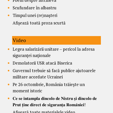
Poem despre altcineva
Scufundare în albastru
Timpul unei (re)nașteri
Afișează toată proza scurtă
Video
Legea salarizării unitare – pericol la adresa
siguranței naționale
Demolatorii USR atacă Biserica
Guvernul trebuie să facă publice ajutoarele
militare acordate Ucrainei
Pe 26 octombrie, România trăiește un
moment istoric
𝐂𝐞 𝐬𝐞 𝐢𝐧𝐭𝐚𝐦𝐩𝐥𝐚 𝐝𝐢𝐧𝐜𝐨𝐥𝐨 𝐝𝐞 𝐍𝐢𝐬𝐭𝐫𝐮 𝐬̦𝐢 𝐝𝐢𝐧𝐜𝐨𝐥𝐨 𝐝𝐞
𝐏𝐫𝐮𝐭 𝐭̦𝐢𝐧𝐞 𝐝𝐢𝐫𝐞𝐜𝐭 𝐝𝐞 𝐬𝐢𝐠𝐮𝐫𝐚𝐧𝐭̦𝐚 𝐑𝐨𝐦𝐚̂𝐧𝐢𝐞𝐢!
Afișează toate materialele video