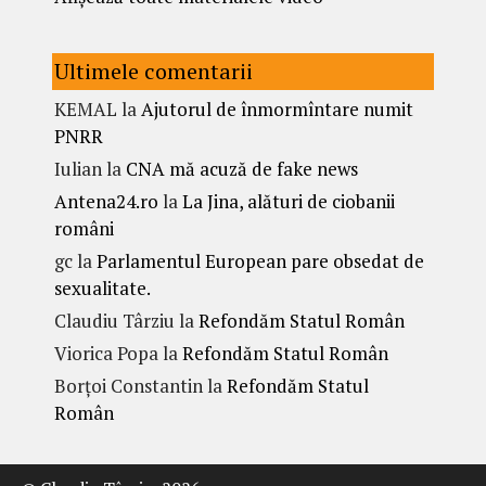
Ultimele comentarii
KEMAL
la
Ajutorul de înmormîntare numit
PNRR
Iulian
la
CNA mă acuză de fake news
Antena24.ro
la
La Jina, alături de ciobanii
români
gc
la
Parlamentul European pare obsedat de
sexualitate.
Claudiu Târziu
la
Refondăm Statul Român
Viorica Popa
la
Refondăm Statul Român
Borțoi Constantin
la
Refondăm Statul
Român