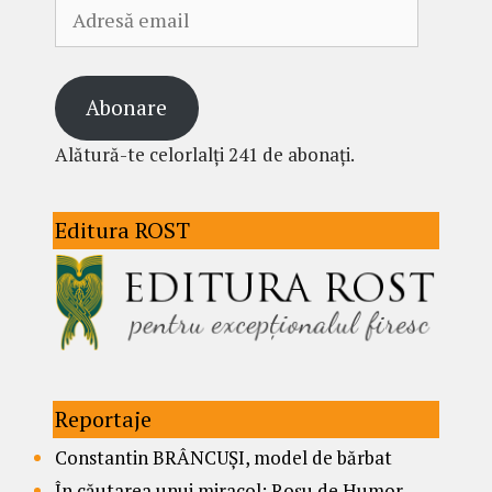
Adresă
email
Abonare
Alătură-te celorlalți 241 de abonați.
Editura ROST
Reportaje
Constantin BRÂNCUȘI, model de bărbat
În căutarea unui miracol: Roșu de Humor