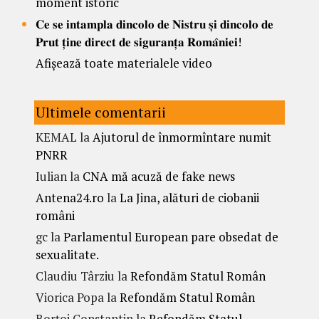
moment istoric
𝐂𝐞 𝐬𝐞 𝐢𝐧𝐭𝐚𝐦𝐩𝐥𝐚 𝐝𝐢𝐧𝐜𝐨𝐥𝐨 𝐝𝐞 𝐍𝐢𝐬𝐭𝐫𝐮 𝐬̦𝐢 𝐝𝐢𝐧𝐜𝐨𝐥𝐨 𝐝𝐞
𝐏𝐫𝐮𝐭 𝐭̦𝐢𝐧𝐞 𝐝𝐢𝐫𝐞𝐜𝐭 𝐝𝐞 𝐬𝐢𝐠𝐮𝐫𝐚𝐧𝐭̦𝐚 𝐑𝐨𝐦𝐚̂𝐧𝐢𝐞𝐢!
Afișează toate materialele video
Ultimele comentarii
KEMAL
la
Ajutorul de înmormîntare numit
PNRR
Iulian
la
CNA mă acuză de fake news
Antena24.ro
la
La Jina, alături de ciobanii
români
gc
la
Parlamentul European pare obsedat de
sexualitate.
Claudiu Târziu
la
Refondăm Statul Român
Viorica Popa
la
Refondăm Statul Român
Borțoi Constantin
la
Refondăm Statul