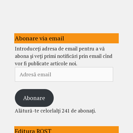
Abonare via email
Introduceți adresa de email pentru a vă
abona și veți primi notificări prin email cînd
vor fi publicate articole noi.
Adresă
email
Abonare
Alătură-te celorlalți 241 de abonați.
Editura ROST