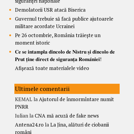
siguranței naționale
Demolatorii USR atacă Biserica
Guvernul trebuie să facă publice ajutoarele
militare acordate Ucrainei
Pe 26 octombrie, România trăiește un
moment istoric
𝐂𝐞 𝐬𝐞 𝐢𝐧𝐭𝐚𝐦𝐩𝐥𝐚 𝐝𝐢𝐧𝐜𝐨𝐥𝐨 𝐝𝐞 𝐍𝐢𝐬𝐭𝐫𝐮 𝐬̦𝐢 𝐝𝐢𝐧𝐜𝐨𝐥𝐨 𝐝𝐞
𝐏𝐫𝐮𝐭 𝐭̦𝐢𝐧𝐞 𝐝𝐢𝐫𝐞𝐜𝐭 𝐝𝐞 𝐬𝐢𝐠𝐮𝐫𝐚𝐧𝐭̦𝐚 𝐑𝐨𝐦𝐚̂𝐧𝐢𝐞𝐢!
Afișează toate materialele video
Ultimele comentarii
KEMAL
la
Ajutorul de înmormîntare numit
PNRR
Iulian
la
CNA mă acuză de fake news
Antena24.ro
la
La Jina, alături de ciobanii
români