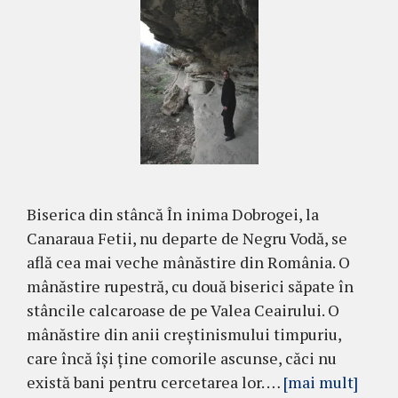
Biserica din stâncă În inima Dobrogei, la
Canaraua Fetii, nu departe de Negru Vodă, se
află cea mai veche mânăstire din România. O
mânăstire rupestră, cu două biserici săpate în
stâncile calcaroase de pe Valea Ceairului. O
mânăstire din anii creştinismului timpuriu,
care încă îşi ţine comorile ascunse, căci nu
există bani pentru cercetarea lor. …
[mai mult]