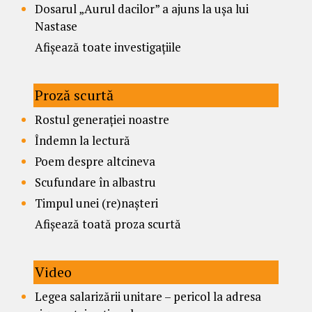
Dosarul „Aurul dacilor” a ajuns la ușa lui
Nastase
Afișează toate investigațiile
Proză scurtă
Rostul generației noastre
Îndemn la lectură
Poem despre altcineva
Scufundare în albastru
Timpul unei (re)nașteri
Afișează toată proza scurtă
Video
Legea salarizării unitare – pericol la adresa