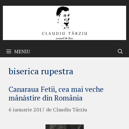
Sari
la
conținut
MENIU
biserica rupestra
Canaraua Fetii, cea mai veche
mânăstire din România
6 ianuarie 2017
de
Claudiu Târziu