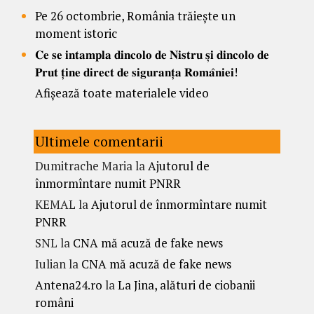
Pe 26 octombrie, România trăiește un
moment istoric
𝐂𝐞 𝐬𝐞 𝐢𝐧𝐭𝐚𝐦𝐩𝐥𝐚 𝐝𝐢𝐧𝐜𝐨𝐥𝐨 𝐝𝐞 𝐍𝐢𝐬𝐭𝐫𝐮 𝐬̦𝐢 𝐝𝐢𝐧𝐜𝐨𝐥𝐨 𝐝𝐞
𝐏𝐫𝐮𝐭 𝐭̦𝐢𝐧𝐞 𝐝𝐢𝐫𝐞𝐜𝐭 𝐝𝐞 𝐬𝐢𝐠𝐮𝐫𝐚𝐧𝐭̦𝐚 𝐑𝐨𝐦𝐚̂𝐧𝐢𝐞𝐢!
Afișează toate materialele video
Ultimele comentarii
Dumitrache Maria
la
Ajutorul de
înmormîntare numit PNRR
KEMAL
la
Ajutorul de înmormîntare numit
PNRR
SNL
la
CNA mă acuză de fake news
Iulian
la
CNA mă acuză de fake news
Antena24.ro
la
La Jina, alături de ciobanii
români