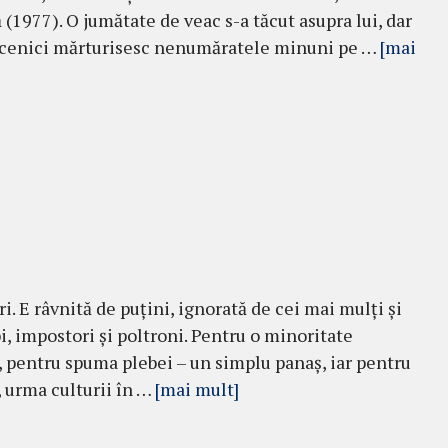
(1977). O jumătate de veac s-a tăcut asupra lui, dar
i ucenici mărturisesc nenumăratele minuni pe …
[mai
i. E râvnită de puţini, ignorată de cei mai mulţi şi
i, impostori şi poltroni. Pentru o minoritate
, pentru spuma plebei – un simplu panaş, iar pen­tru
ă, urma culturii în …
[mai mult]