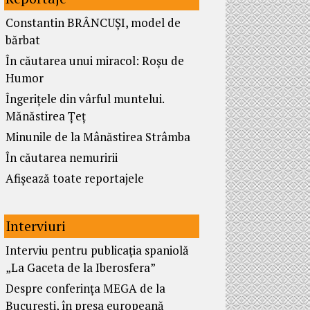
Constantin BRÂNCUȘI, model de
bărbat
În căutarea unui miracol: Roșu de
Humor
Îngerițele din vârful muntelui.
Mănăstirea Țeț
Minunile de la Mânăstirea Strâmba
În căutarea nemuririi
Afișează toate reportajele
Interviuri
Interviu pentru publicația spaniolă
„La Gaceta de la Iberosfera”
Despre conferința MEGA de la
București, în presa europeană