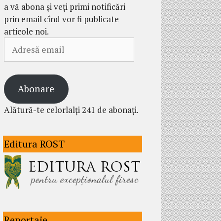
a vă abona și veți primi notificări
prin email cînd vor fi publicate
articole noi.
Adresă
email
Abonare
Alătură-te celorlalți 241 de abonați.
Editura ROST
Reportaje