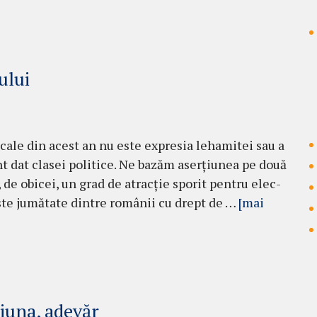
ului
cale din acest an nu este expresia leha­mitei sau a
ent dat clasei po­litice. Ne ba­zăm aser­ţiunea pe două
, de obicei, un grad de atrac­ţie sporit pen­tru elec­
ste jumătate dintre româ­nii cu drept de …
[mai
iuna, adevăr