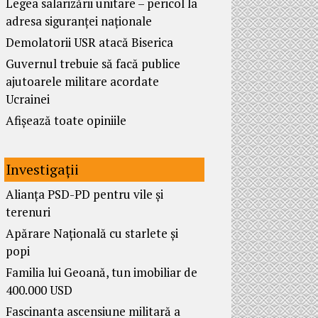
Legea salarizării unitare – pericol la
adresa siguranței naționale
Demolatorii USR atacă Biserica
Guvernul trebuie să facă publice
ajutoarele militare acordate
Ucrainei
Afișează toate opiniile
Investigații
Alianța PSD-PD pentru vile și
terenuri
Apărare Națională cu starlete și
popi
Familia lui Geoană, tun imobiliar de
400.000 USD
Fascinanta ascensiune militară a