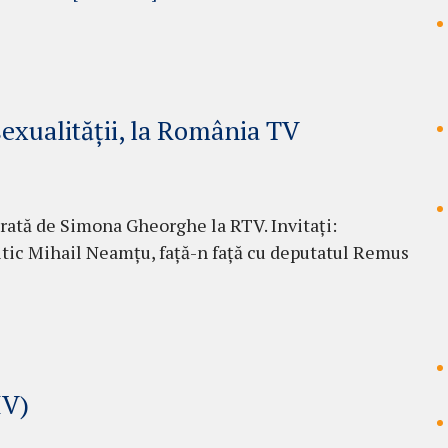
xualității, la România TV
ată de Simona Gheorghe la RTV. Invitați:
litic Mihail Neamțu, față-n față cu deputatul Remus
IV)