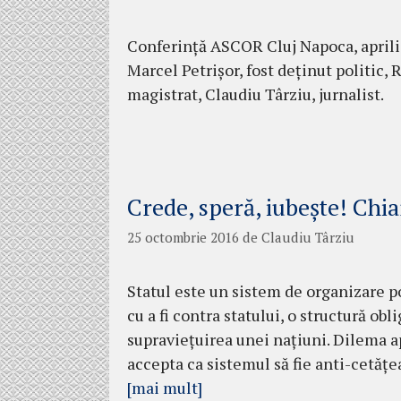
Conferință ASCOR Cluj Napoca, aprili
Marcel Petrișor, fost deținut politic, 
magistrat, Claudiu Târziu, jurnalist.
Crede, speră, iubeşte! Chiar
25 octombrie 2016
de
Claudiu Târziu
Statul este un sistem de organizare po
cu a fi contra statului, o struc­tură o
supravieţuirea unei naţiuni. Di­lema a
accepta ca sistemul să fie anti-ce­tă­ţe
[mai mult]