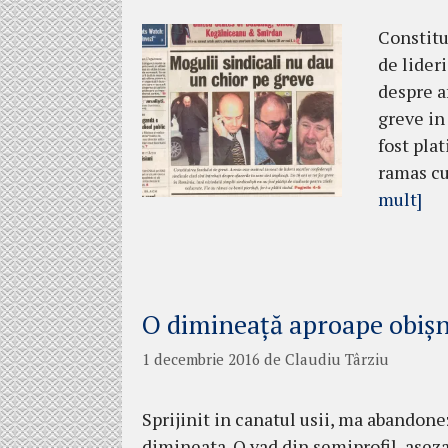
Constitu
de lider
despre af
greve in
fost plat
ramas cu 
mult]
O dimineață aproape obișn
1 decembrie 2016
de
Claudiu Târziu
Sprijinit in canatul usii, ma abandonez
dimineata. O vad din semiprofil, asez