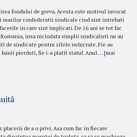
irea fondului de greva. Acesta este motivul invocat
ii marilor confederatii sindicale cind sint intrebati
acerile in care sint implicati. De 16 ani se tot fac
 Romania, insa niciodata simplii sindicalisti nu au
iti de sindicate pentru zilele nelucrate. Fie au
banii pierduti, fie i-a platit statul. Anul …
[mai
uită
 placerii de a o privi. Asa cum fac in fiecare
ata dinaintea masutei de toaleta, ca sa se machieze.