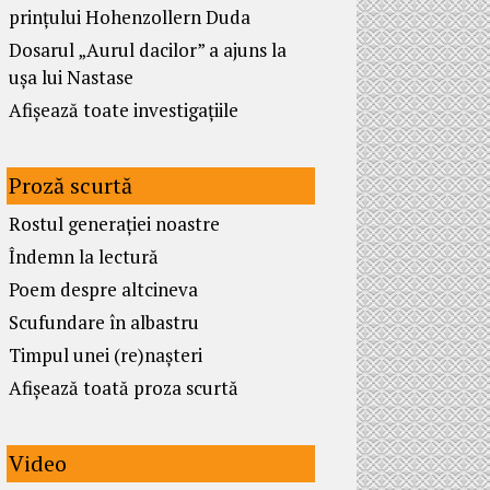
prințului Hohenzollern Duda
Dosarul „Aurul dacilor” a ajuns la
ușa lui Nastase
Afișează toate investigațiile
Proză scurtă
Rostul generației noastre
Îndemn la lectură
Poem despre altcineva
Scufundare în albastru
Timpul unei (re)nașteri
Afișează toată proza scurtă
Video