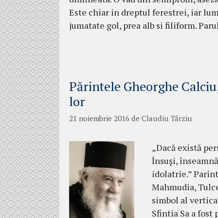
Este chiar in dreptul ferestrei, iar lu
jumatate gol, prea alb si filiform. Par
Părintele Gheorghe Calciu,
lor
21 noiembrie 2016
de
Claudiu Târziu
„Dacă există per
Însuși, înseamnă
idolatrie.” Pari
Mahmudia, Tulcea
simbol al vertica
Sfintia Sa a fost