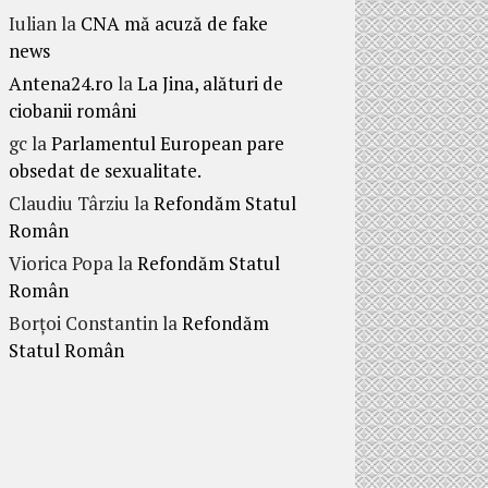
Iulian
la
CNA mă acuză de fake
news
Antena24.ro
la
La Jina, alături de
ciobanii români
gc
la
Parlamentul European pare
obsedat de sexualitate.
Claudiu Târziu
la
Refondăm Statul
Român
Viorica Popa
la
Refondăm Statul
Român
Borțoi Constantin
la
Refondăm
Statul Român