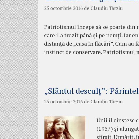
25 octombrie 2016
de
Claudiu Târziu
Patriotismul începe să se poarte din 
care i-a trezit până şi pe nemţi. Iar en
distanţă de „casa în flăcări”. Cum au fă
instinct de con­servare. Patriotismul 
„Sfântul desculţ”: Părinte
25 octombrie 2016
de
Claudiu Târziu
Unii îl cinstesc c
(1957) și alungat
sfîrșit. Urmărit,