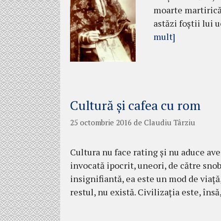
moarte martirică 
astăzi foștii lu
mult]
Cultură şi cafea cu rom
25 octombrie 2016
de
Claudiu Târziu
Cultura nu face rating şi nu aduce aver
invocată ipocrit, uneori, de către snob
insignifiantă, ea este un mod de viaţă
restul, nu există. Civilizaţia este, îns