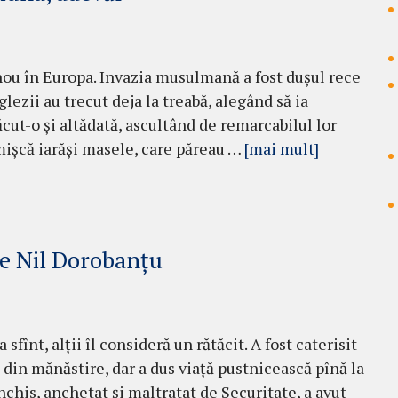
nou în Europa. Invazia musulmană a fost duşul rece
glezii au trecut deja la treabă, alegând să ia
­cut-o şi altădată, as­cultând de remarcabilul lor
mişcă iarăşi masele, care pă­reau …
[mai mult]
le Nil Dorobanțu
a sfînt, alții îl consideră un rătăcit. A fost caterisit
 din mănăstire, dar a dus viață pustnicească pînă la
 închis, anchetat și maltratat de Securitate, a avut