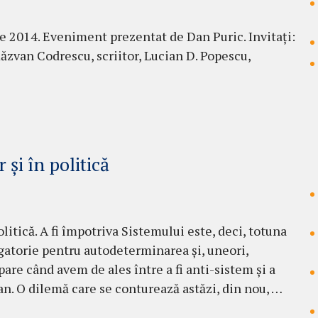
e 2014. Eveniment prezentat de Dan Puric. Invitați:
Răzvan Codrescu, scriitor, Lucian D. Popescu,
 şi în politică
litică. A fi împotriva Sistemului este, deci, totuna
bligatorie pentru autodeterminarea şi, uneori,
pare când avem de ales între a fi anti-sistem şi a
an. O dilemă care se con­tu­rea­ză astăzi, din nou, …