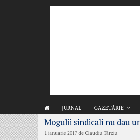
Sari
la
conținut
JURNAL
GAZETĂRIE
Mogulii sindicali nu dau u
1 ianuarie 2017
de
Claudiu Târziu