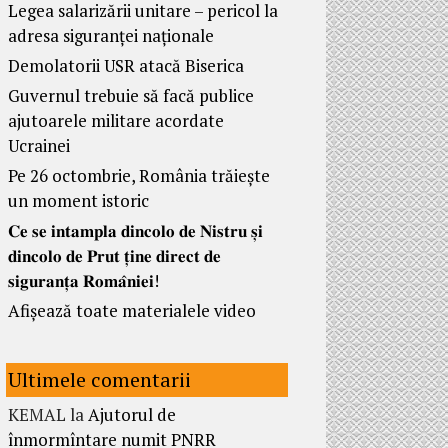
Legea salarizării unitare – pericol la
adresa siguranței naționale
Demolatorii USR atacă Biserica
Guvernul trebuie să facă publice
ajutoarele militare acordate
Ucrainei
Pe 26 octombrie, România trăiește
un moment istoric
𝐂𝐞 𝐬𝐞 𝐢𝐧𝐭𝐚𝐦𝐩𝐥𝐚 𝐝𝐢𝐧𝐜𝐨𝐥𝐨 𝐝𝐞 𝐍𝐢𝐬𝐭𝐫𝐮 𝐬̦𝐢
𝐝𝐢𝐧𝐜𝐨𝐥𝐨 𝐝𝐞 𝐏𝐫𝐮𝐭 𝐭̦𝐢𝐧𝐞 𝐝𝐢𝐫𝐞𝐜𝐭 𝐝𝐞
𝐬𝐢𝐠𝐮𝐫𝐚𝐧𝐭̦𝐚 𝐑𝐨𝐦𝐚̂𝐧𝐢𝐞𝐢!
Afișează toate materialele video
Ultimele comentarii
KEMAL
la
Ajutorul de
înmormîntare numit PNRR