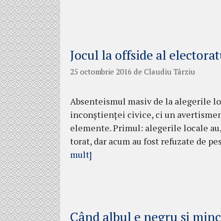
Jocul la offside al electorat
25 octombrie 2016
de
Claudiu Târziu
Absenteismul masiv de la alegerile lo­
in­con­ştienţei civice, ci un aver­tis­m
ele­men­te. Primul: ale­gerile locale au
torat, dar acum au fost refuzate de pe
mult]
Când albul e negru şi minc