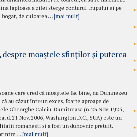
mina laptoasa a zilei sterge conturul trupului ei pe
ul bogat, de culoarea …
[mai mult]
 despre moaștele sfinților și puterea
soane care cred că moaștele fac bine, nu Dumnezeu
 că au căzut într-un exces, foarte aproape de
ntele Gheorghe Calciu-Dumitreasa (n. 23 Nov. 1925,
, d. 21 Nov. 2006, Washington D.C., SUA) este un
litatii romanesti si a fost un duhovnic pretuit.
 printre …
[mai mult]